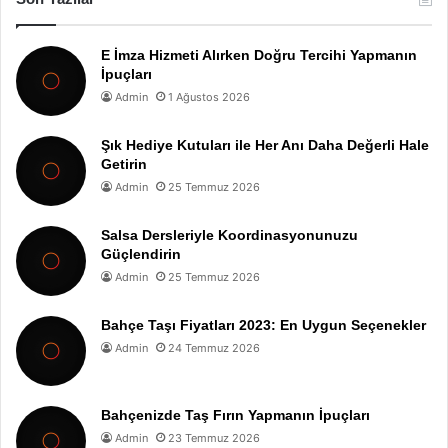
E İmza Hizmeti Alırken Doğru Tercihi Yapmanın
İpuçları
Admin
1 Ağustos 2026
Şık Hediye Kutuları ile Her Anı Daha Değerli Hale
Getirin
Admin
25 Temmuz 2026
Salsa Dersleriyle Koordinasyonunuzu
Güçlendirin
Admin
25 Temmuz 2026
Bahçe Taşı Fiyatları 2023: En Uygun Seçenekler
Admin
24 Temmuz 2026
Bahçenizde Taş Fırın Yapmanın İpuçları
Admin
23 Temmuz 2026