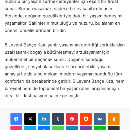
huzurlu bir yaşam sürmek isteyenler için eşsiz bir fırsat
sunar. Burada yaşamak, sadece bir ev sahibi olmanın
ötesinde, doğanın güzellikleriyle dolu bir yaşam deneyimi
yaşamaktır. Sakinlerin mutluluğu ve huzuru, bu alanın en
önemli önceliklerinden biridir.
5 Levent Bahçe Katı, şehir yaşamının getirdiği zorluklardan
uzaklaşarak doğayla bütünleşmeyi arzulayanlar için
mükemmel bir seçenek sunar. Doğanın sunduğu
güzellikler, sosyal olanaklar ve sürdürülebilir yaşam
anlayışı ile dolu bu mekan, modern yaşamın sunduğu tüm
konforları da beraberinde getirir. 5 Levent Bahçe Katı, hem
bireysel hem de toplumsal bir yaşam alanı arayanlar için
ideal bir destinasyon haline gelmiştir.
Facebook
X
LinkedIn
Tumblr
Pinterest
Reddit
VKontakte
Odnok
Pocket
Skype
Messenger
WhatsApp
Telegram
Viber
Line
E-Posta ile payla