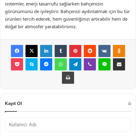
sistemler, enerji tasarrufu sağlarken bahçenizin
görünümünü de iyileştirir. Bahçenizi aydınlatmak için bu tür
ürünleri tercih ederek, hem güvenliğinizi artırabilir hem de
doğal bir atmosfer yaratabilirsiniz.
Facebook
X
LinkedIn
Tumblr
Pinterest
Reddit
VKontakte
Odnok
Pocket
Skype
Messenger
WhatsApp
Telegram
Viber
Line
E-Posta ile payla
Yazdır
Kayıt Ol