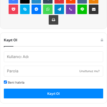
Pocket
Skype
Messenger
WhatsApp
Telegram
Viber
Line
E-Posta ile payla
Yazdır
Kayıt Ol
Unuttunuz mu?
Beni hatırla
Kayıt Ol