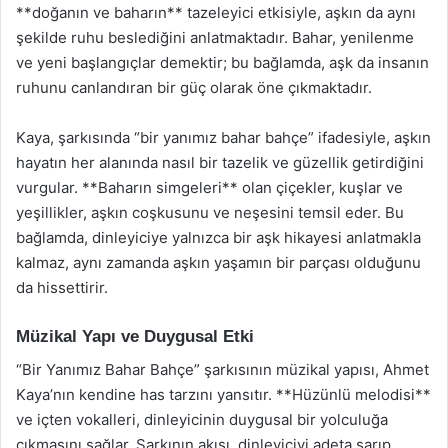
**doğanın ve baharın** tazeleyici etkisiyle, aşkın da aynı
şekilde ruhu beslediğini anlatmaktadır. Bahar, yenilenme
ve yeni başlangıçlar demektir; bu bağlamda, aşk da insanın
ruhunu canlandıran bir güç olarak öne çıkmaktadır.
Kaya, şarkısında “bir yanımız bahar bahçe” ifadesiyle, aşkın
hayatın her alanında nasıl bir tazelik ve güzellik getirdiğini
vurgular. **Baharın simgeleri** olan çiçekler, kuşlar ve
yeşillikler, aşkın coşkusunu ve neşesini temsil eder. Bu
bağlamda, dinleyiciye yalnızca bir aşk hikayesi anlatmakla
kalmaz, aynı zamanda aşkın yaşamın bir parçası olduğunu
da hissettirir.
Müzikal Yapı ve Duygusal Etki
“Bir Yanımız Bahar Bahçe” şarkısının müzikal yapısı, Ahmet
Kaya’nın kendine has tarzını yansıtır. **Hüzünlü melodisi**
ve içten vokalleri, dinleyicinin duygusal bir yolculuğa
çıkmasını sağlar. Şarkının akışı, dinleyiciyi adeta sarıp