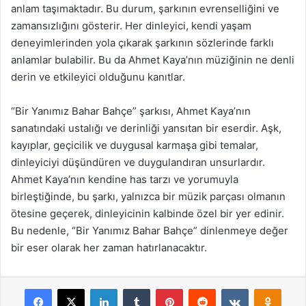
anlam taşımaktadır. Bu durum, şarkının evrenselliğini ve
zamansızlığını gösterir. Her dinleyici, kendi yaşam
deneyimlerinden yola çıkarak şarkının sözlerinde farklı
anlamlar bulabilir. Bu da Ahmet Kaya’nın müziğinin ne denli
derin ve etkileyici olduğunu kanıtlar.
“Bir Yanımız Bahar Bahçe” şarkısı, Ahmet Kaya’nın
sanatındaki ustalığı ve derinliği yansıtan bir eserdir. Aşk,
kayıplar, geçicilik ve duygusal karmaşa gibi temalar,
dinleyiciyi düşündüren ve duygulandıran unsurlardır.
Ahmet Kaya’nın kendine has tarzı ve yorumuyla
birleştiğinde, bu şarkı, yalnızca bir müzik parçası olmanın
ötesine geçerek, dinleyicinin kalbinde özel bir yer edinir.
Bu nedenle, “Bir Yanımız Bahar Bahçe” dinlenmeye değer
bir eser olarak her zaman hatırlanacaktır.
Facebook
X
LinkedIn
Tumblr
Pinterest
Reddit
VKontakte
Odnok