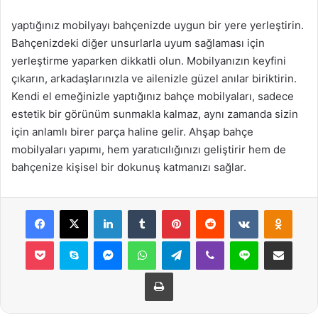
yaptığınız mobilyayı bahçenizde uygun bir yere yerleştirin.
Bahçenizdeki diğer unsurlarla uyum sağlaması için
yerleştirme yaparken dikkatli olun. Mobilyanızın keyfini
çıkarın, arkadaşlarınızla ve ailenizle güzel anılar biriktirin.
Kendi el emeğinizle yaptığınız bahçe mobilyaları, sadece
estetik bir görünüm sunmakla kalmaz, aynı zamanda sizin
için anlamlı birer parça haline gelir. Ahşap bahçe
mobilyaları yapımı, hem yaratıcılığınızı geliştirir hem de
bahçenize kişisel bir dokunuş katmanızı sağlar.
Facebook
X
LinkedIn
Tumblr
Pinterest
Reddit
VKontakte
Odnok
Pocket
Skype
Messenger
WhatsApp
Telegram
Viber
Line
E-Posta ile payla
Yazdır