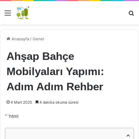
Menü
Ar
Anasayfa
/
Genel
Ahşap Bahçe
Mobilyaları Yapımı:
Adım Adım Rehber
4 Mart 2025
4 dakika okuma süresi
“`html