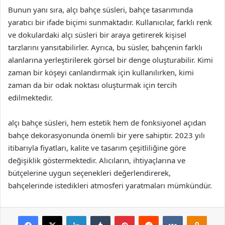
Bunun yanı sıra, alçı bahçe süsleri, bahçe tasarımında
yaratıcı bir ifade biçimi sunmaktadır. Kullanıcılar, farklı renk
ve dokulardaki alçı süsleri bir araya getirerek kişisel
tarzlarını yansıtabilirler. Ayrıca, bu süsler, bahçenin farklı
alanlarına yerleştirilerek görsel bir denge oluşturabilir. Kimi
zaman bir köşeyi canlandırmak için kullanılırken, kimi
zaman da bir odak noktası oluşturmak için tercih
edilmektedir.
alçı bahçe süsleri, hem estetik hem de fonksiyonel açıdan
bahçe dekorasyonunda önemli bir yere sahiptir. 2023 yılı
itibarıyla fiyatları, kalite ve tasarım çeşitliliğine göre
değişiklik göstermektedir. Alıcıların, ihtiyaçlarına ve
bütçelerine uygun seçenekleri değerlendirerek,
bahçelerinde istedikleri atmosferi yaratmaları mümkündür.
Facebook
X
LinkedIn
Tumblr
Pinterest
Reddit
VKontakte
Odnok