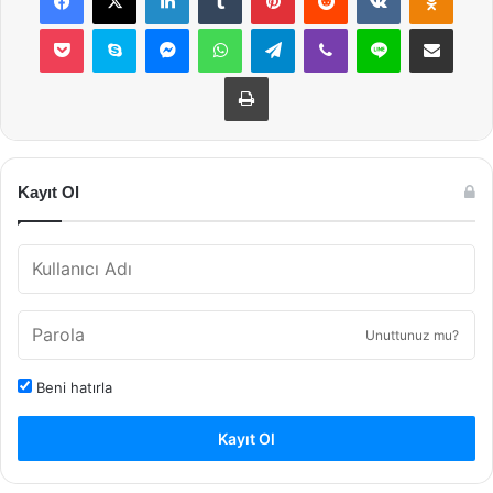
Pocket
Skype
Messenger
WhatsApp
Telegram
Viber
Line
E-Posta ile payla
Yazdır
Kayıt Ol
Unuttunuz mu?
Beni hatırla
Kayıt Ol