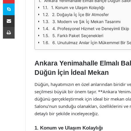
Ankara Yenimahalle Elmalı Bahçe Düğün Salon
Skype
1. Konum ve Ulaşım Kolaylığı
2. Doğayla İç İçe Bir Atmosfer
E-Posta ile paylaş
3. Modern ve Şık İç Mekan Tasarımı
Yazdır
4. Profesyonel Hizmet ve Deneyimli Ekip
5. Farklı Paket Seçenekleri
6. Unutulmaz Anılar İçin Mükemmel Bir S
Ankara Yenimahalle Elmalı Ba
Düğün İçin İdeal Mekan
Düğün, hayatımızın en özel anlarından biridir 
seçilmesi büyük bir önem taşır. **Ankara Yenim
düğünü gerçekleştirmek için ideal bir mekan ol
Salonu’nun sunduğu olanakları, özelliklerini v
detaylı bir şekilde inceleyeceğiz.
1. Konum ve Ulaşım Kolaylığı