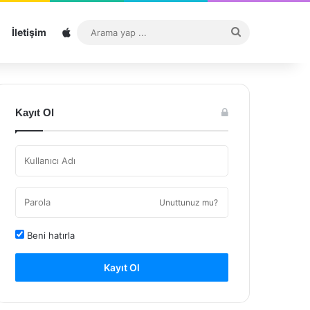
Sitemap
Arama
İletişim
yap
...
Kayıt Ol
Unuttunuz mu?
Beni hatırla
Kayıt Ol