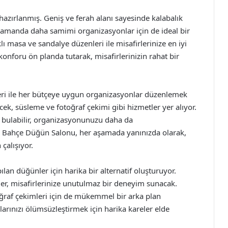
 hazırlanmış. Geniş ve ferah alanı sayesinde kalabalık
 zamanda daha samimi organizasyonlar için de ideal bir
ı masa ve sandalye düzenleri ile misafirlerinize en iyi
nforu ön planda tutarak, misafirlerinizin rahat bir
eri ile her bütçeye uygun organizasyonlar düzenlemek
k, süsleme ve fotoğraf çekimi gibi hizmetler yer alıyor.
da bulabilir, organizasyonunuzu daha da
malı Bahçe Düğün Salonu, her aşamada yanınızda olarak,
çalışıyor.
lan düğünler için harika bir alternatif oluşturuyor.
er, misafirlerinize unutulmaz bir deneyim sunacak.
oğraf çekimleri için de mükemmel bir arka plan
rınızı ölümsüzleştirmek için harika kareler elde