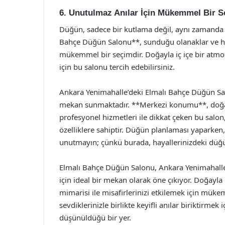
6. Unutulmaz Anılar İçin Mükemmel Bir 
Düğün, sadece bir kutlama değil, aynı zamanda h
Bahçe Düğün Salonu**, sunduğu olanaklar ve hi
mükemmel bir seçimdir. Doğayla iç içe bir atmosf
için bu salonu tercih edebilirsiniz.
Ankara Yenimahalle’deki Elmalı Bahçe Düğün Sal
mekan sunmaktadır. **Merkezi konumu**, doğayl
profesyonel hizmetleri ile dikkat çeken bu sal
özelliklere sahiptir. Düğün planlaması yaparke
unutmayın; çünkü burada, hayallerinizdeki düğü
Elmalı Bahçe Düğün Salonu, Ankara Yenimahalle
için ideal bir mekan olarak öne çıkıyor. Doğayla i
mimarisi ile misafirlerinizi etkilemek için mü
sevdiklerinizle birlikte keyifli anılar biriktirme
düşünüldüğü bir yer.