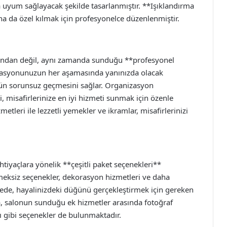
 uyum sağlayacak şekilde tasarlanmıştır. **Işıklandırma
 da özel kılmak için profesyonelce düzenlenmiştir.
ından değil, aynı zamanda sunduğu **profesyonel
zasyonunuzun her aşamasında yanınızda olacak
zün sorunsuz geçmesini sağlar. Organizasyon
 misafirlerinize en iyi hizmeti sunmak için özenle
etleri ile lezzetli yemekler ve ikramlar, misafirlerinizi
htiyaçlara yönelik **çeşitli paket seçenekleri**
eksiz seçenekler, dekorasyon hizmetleri ve daha
 sayede, hayalinizdeki düğünü gerçekleştirmek için gereken
ıca, salonun sunduğu ek hizmetler arasında fotoğraf
ı gibi seçenekler de bulunmaktadır.