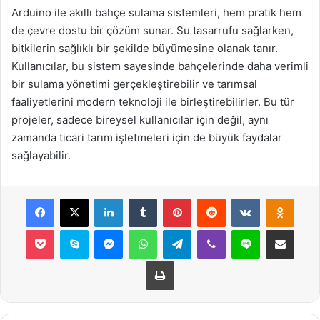
Arduino ile akıllı bahçe sulama sistemleri, hem pratik hem
de çevre dostu bir çözüm sunar. Su tasarrufu sağlarken,
bitkilerin sağlıklı bir şekilde büyümesine olanak tanır.
Kullanıcılar, bu sistem sayesinde bahçelerinde daha verimli
bir sulama yönetimi gerçekleştirebilir ve tarımsal
faaliyetlerini modern teknoloji ile birleştirebilirler. Bu tür
projeler, sadece bireysel kullanıcılar için değil, aynı
zamanda ticari tarım işletmeleri için de büyük faydalar
sağlayabilir.
Facebook
X
LinkedIn
Tumblr
Pinterest
Reddit
VKontakte
Odnok
Pocket
Skype
Messenger
WhatsApp
Telegram
Viber
Line
E-Posta ile payla
Yazdır