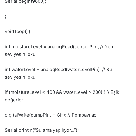
Serial.begin(9600);
}
void loop() {
int moistureLevel = analogRead(sensorPin); // Nem
seviyesini oku
int waterLevel = analogRead(waterLevelPin); // Su
seviyesini oku
if (moistureLevel < 400 && waterLevel > 200) { // Eşik
değerler
digitalWrite(pumpPin, HIGH); // Pompayı aç
Serial.println(“Sulama yapılıyor…”);