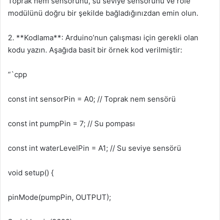
Toprak nem sensörünü, su seviye sensörünü ve röle
modülünü doğru bir şekilde bağladığınızdan emin olun.
2. **Kodlama**: Arduino’nun çalışması için gerekli olan
kodu yazın. Aşağıda basit bir örnek kod verilmiştir:
“`cpp
const int sensorPin = A0; // Toprak nem sensörü
const int pumpPin = 7; // Su pompası
const int waterLevelPin = A1; // Su seviye sensörü
void setup() {
pinMode(pumpPin, OUTPUT);