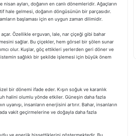
e nisan ayları, doğanın en canlı dönemleridir. Ağaçların
tif hale gelmesi, doğanın döngüsünün bir parçasıdır.
amların başlaması için en uygun zaman dilimidir.
k açar. Özellikle erguvan, lale, nar çiçeği gibi bahar
mesini sağlar. Bu çiçekler, hem görsel bir şölen sunar
cı olur. Kuşlar, göç ettikleri yerlerden geri döner ve
sistemin sağlıklı bir şekilde işlemesi için büyük önem
 özel bir dönemi ifade eder. Kışın soğuk ve karanlık
ruh halini olumlu yönde etkiler. Güneşin daha fazla
uyanışı, insanların enerjisini artırır. Bahar, insanların
vada vakit geçirmelerine ve doğayla daha fazla
utlu ve enerjik hissettiklerini göstermektedir. Bu