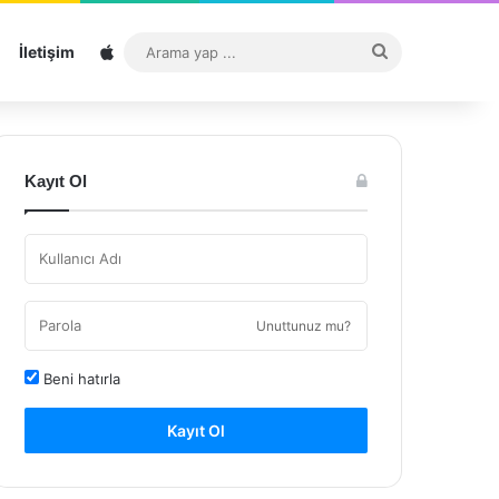
Sitemap
Arama
İletişim
yap
...
Kayıt Ol
Unuttunuz mu?
Beni hatırla
Kayıt Ol