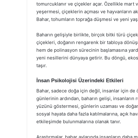
tomurcuklanır ve çiçekler açar. Özellikle mart v
yeşermesi, çiçeklerin açması ve hayvanların ak
Bahar, tohumların toprağa düşmesi ve yeni yaş
Baharın gelişiyle birlikte, birçok bitki türü çiçe
çiçekleri, doğanın rengarenk bir tabloya dönüş
hem de polinasyon sürecinin başlamasına yardım
yeni nesillerini dünyaya getirir. Bu döngü, eko
taşır.
İnsan Psikolojisi Üzerindeki Etkileri
Bahar, sadece doğa için değil, insanlar için de
günlerinin ardından, baharın gelişi, insanların 
yüzünü göstermesi, günlerin uzaması ve doğanın 
sosyal hayata daha fazla katılmalarına, açık ha
etkileşimde bulunmalarına olanak tanır.
Araştırmalar, bahar aylarında insanların daha m