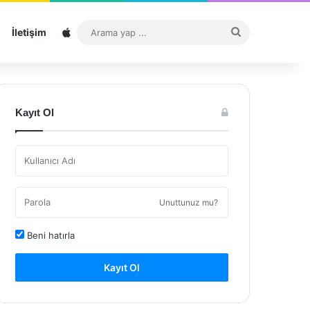
Sitemap
Arama
İletişim
yap
...
Kayıt Ol
Unuttunuz mu?
Beni hatırla
Kayıt Ol