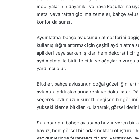
mobilyalarının dayanıklı ve hava koşullarına uy
metal veya rattan gibi malzemeler, bahçe avlu
konfor da sunar.
Aydınlatma, bahçe avlusunun atmosferini değiş
kullanışlılığını artırmak için çeşitli aydınlatma 
aplikleri veya sarkan ışıklar, hem dekoratif bir
aydınlatma ile birlikte bitki ve ağaçların vurg
yardımcı olur.
Bitkiler, bahçe avlusunun doğal güzelliğini artı
avlunun farklı alanlarına renk ve doku katar. D
seçerek, avlunuzun sürekli değişen bir görünüme
yüksekliklerde bitkiler kullanarak, görsel der
Su unsurları, bahçe avlusuna huzur veren bir at
havuz, hem görsel bir odak noktası oluşturur he
yaz günlerinde ferahlatıcı bir etki yaratırken,