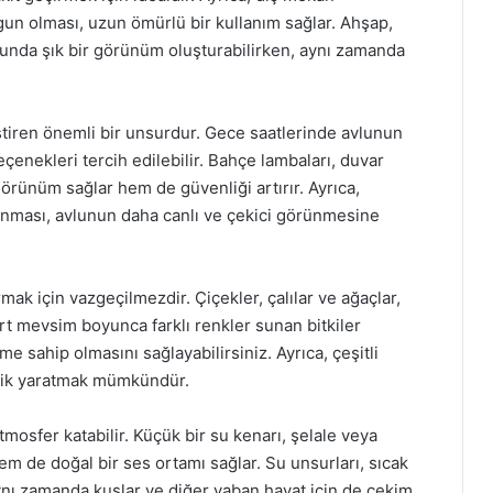
gun olması, uzun ömürlü bir kullanım sağlar. Ahşap,
sunda şık bir görünüm oluşturabilirken, aynı zamanda
tiren önemli bir unsurdur. Gece saatlerinde avlunun
seçenekleri tercih edilebilir. Bahçe lambaları, duvar
 görünüm sağlar hem de güvenliği artırır. Ayrıca,
ulanması, avlunun daha canlı ve çekici görünmesine
rmak için vazgeçilmezdir. Çiçekler, çalılar ve ağaçlar,
ört mevsim boyunca farklı renkler sunan bitkiler
 sahip olmasını sağlayabilirsiniz. Ayrıca, çeşitli
inlik yaratmak mümkündür.
mosfer katabilir. Küçük bir su kenarı, şelale veya
m de doğal bir ses ortamı sağlar. Su unsurları, sıcak
 aynı zamanda kuşlar ve diğer yaban hayat için de çekim