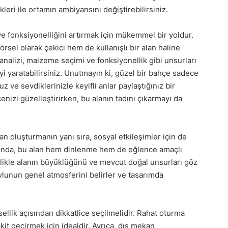
leri ile ortamın ambiyansını değiştirebilirsiniz.
ve fonksiyonelliğini artırmak için mükemmel bir yoldur.
sel olarak çekici hem de kullanışlı bir alan haline
 analizi, malzeme seçimi ve fonksiyonellik gibi unsurları
 yaratabilirsiniz. Unutmayın ki, güzel bir bahçe sadece
ve sevdiklerinizle keyifli anlar paylaştığınız bir
enizi güzelleştirirken, bu alanın tadını çıkarmayı da
an oluşturmanın yanı sıra, sosyal etkileşimler için de
ında, bu alan hem dinlenme hem de eğlence amaçlı
celikle alanın büyüklüğünü ve mevcut doğal unsurları göz
lunun genel atmosferini belirler ve tasarımda
sellik açısından dikkatlice seçilmelidir. Rahat oturma
vakit geçirmek için idealdir. Ayrıca, dış mekan