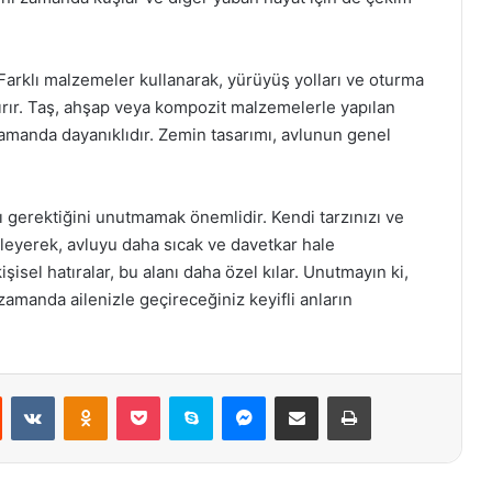
arklı malzemeler kullanarak, yürüyüş yolları ve oturma
rtırır. Taş, ahşap veya kompozit malzemelerle yapılan
amanda dayanıklıdır. Zemin tasarımı, avlunun genel
ı gerektiğini unutmamak önemlidir. Kendi tarzınızı ve
kleyerek, avluyu daha sıcak ve davetkar hale
işisel hatıralar, bu alanı daha özel kılar. Unutmayın ki,
amanda ailenizle geçireceğiniz keyifli anların
st
Reddit
VKontakte
Odnoklassniki
Pocket
Skype
Messenger
E-Posta ile paylaş
Yazdır