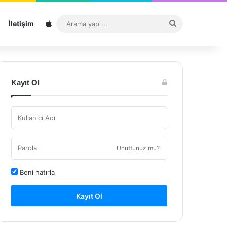
Sitemap
Arama
İletişim
yap
...
Kayıt Ol
Unuttunuz mu?
Beni hatırla
Kayıt Ol