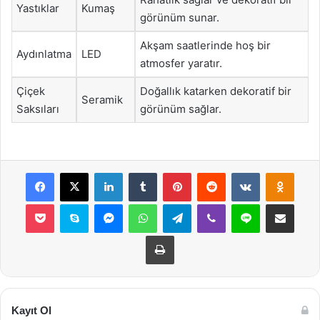
Yastıklar
Kumaş
görünüm sunar.
Akşam saatlerinde hoş bir
Aydınlatma
LED
atmosfer yaratır.
Çiçek
Doğallık katarken dekoratif bir
Seramik
Saksıları
görünüm sağlar.
Facebook
X
LinkedIn
Tumblr
Pinterest
Reddit
VKontakte
Odnok
Pocket
Skype
Messenger
WhatsApp
Telegram
Viber
Line
E-Posta ile payla
Yazdır
Kayıt Ol