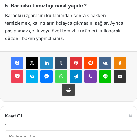
5. Barbekü temizliği nasıl yapılır?
Barbekü ızgarasını kullanımdan sonra sıcakken
temizlemek, kalıntıların kolayca çıkmasını sağlar. Ayrıca,
paslanmaz çelik veya özel temizlik ürünleri kullanarak
düzenli bakım yapmalısınız.
Facebook
X
LinkedIn
Tumblr
Pinterest
Reddit
VKontakte
Odnok
Pocket
Skype
Messenger
WhatsApp
Telegram
Viber
Line
E-Posta ile payla
Yazdır
Kayıt Ol