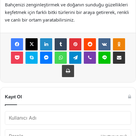
Bahçenizi zenginleştirmek ve doğanın sunduğu güzellikleri
keşfetmek için farklı bitki türlerini bir araya getirerek, renkli
ve canlı bir ortam yaratabilirsiniz.
Facebook
X
LinkedIn
Tumblr
Pinterest
Reddit
VKontakte
Odnok
Pocket
Skype
Messenger
WhatsApp
Telegram
Viber
Line
E-Posta ile payla
Yazdır
Kayıt Ol