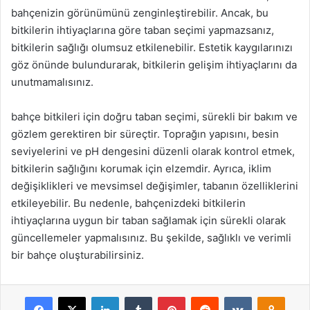
bahçenizin görünümünü zenginleştirebilir. Ancak, bu
bitkilerin ihtiyaçlarına göre taban seçimi yapmazsanız,
bitkilerin sağlığı olumsuz etkilenebilir. Estetik kaygılarınızı
göz önünde bulundurarak, bitkilerin gelişim ihtiyaçlarını da
unutmamalısınız.
bahçe bitkileri için doğru taban seçimi, sürekli bir bakım ve
gözlem gerektiren bir süreçtir. Toprağın yapısını, besin
seviyelerini ve pH dengesini düzenli olarak kontrol etmek,
bitkilerin sağlığını korumak için elzemdir. Ayrıca, iklim
değişiklikleri ve mevsimsel değişimler, tabanın özelliklerini
etkileyebilir. Bu nedenle, bahçenizdeki bitkilerin
ihtiyaçlarına uygun bir taban sağlamak için sürekli olarak
güncellemeler yapmalısınız. Bu şekilde, sağlıklı ve verimli
bir bahçe oluşturabilirsiniz.
Facebook
X
LinkedIn
Tumblr
Pinterest
Reddit
VKontakte
Odnok