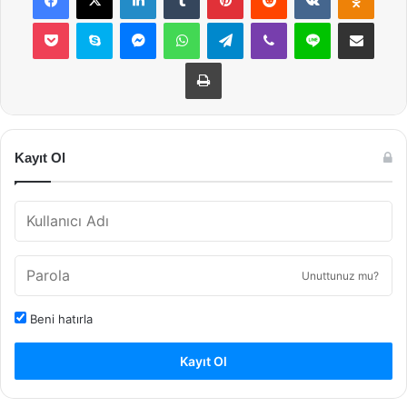
Pocket
Skype
Messenger
WhatsApp
Telegram
Viber
Line
E-Posta ile payla
Yazdır
Kayıt Ol
Unuttunuz mu?
Beni hatırla
Kayıt Ol