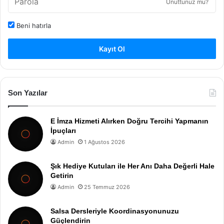
Unuttunuz mu?
Beni hatırla
Kayıt Ol
Son Yazılar
E İmza Hizmeti Alırken Doğru Tercihi Yapmanın
İpuçları
Admin
1 Ağustos 2026
Şık Hediye Kutuları ile Her Anı Daha Değerli Hale
Getirin
Admin
25 Temmuz 2026
Salsa Dersleriyle Koordinasyonunuzu
Güçlendirin