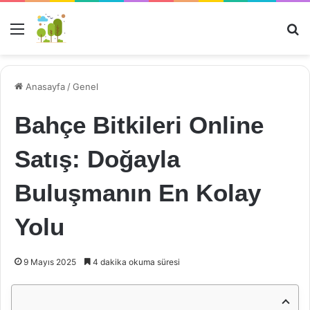
Menü
Ar
Anasayfa
/
Genel
Bahçe Bitkileri Online
Satış: Doğayla
Buluşmanın En Kolay
Yolu
9 Mayıs 2025
4 dakika okuma süresi