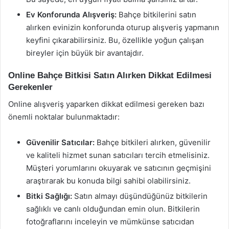
Ev Konforunda Alışveriş:
Bahçe bitkilerini satın
alırken evinizin konforunda oturup alışveriş yapmanın
keyfini çıkarabilirsiniz. Bu, özellikle yoğun çalışan
bireyler için büyük bir avantajdır.
Online Bahçe Bitkisi Satın Alırken Dikkat Edilmesi
Gerekenler
Online alışveriş yaparken dikkat edilmesi gereken bazı
önemli noktalar bulunmaktadır:
Güvenilir Satıcılar:
Bahçe bitkileri alırken, güvenilir
ve kaliteli hizmet sunan satıcıları tercih etmelisiniz.
Müşteri yorumlarını okuyarak ve satıcının geçmişini
araştırarak bu konuda bilgi sahibi olabilirsiniz.
Bitki Sağlığı:
Satın almayı düşündüğünüz bitkilerin
sağlıklı ve canlı olduğundan emin olun. Bitkilerin
fotoğraflarını inceleyin ve mümkünse satıcıdan