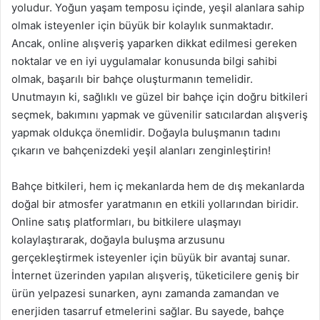
yoludur. Yoğun yaşam temposu içinde, yeşil alanlara sahip
olmak isteyenler için büyük bir kolaylık sunmaktadır.
Ancak, online alışveriş yaparken dikkat edilmesi gereken
noktalar ve en iyi uygulamalar konusunda bilgi sahibi
olmak, başarılı bir bahçe oluşturmanın temelidir.
Unutmayın ki, sağlıklı ve güzel bir bahçe için doğru bitkileri
seçmek, bakımını yapmak ve güvenilir satıcılardan alışveriş
yapmak oldukça önemlidir. Doğayla buluşmanın tadını
çıkarın ve bahçenizdeki yeşil alanları zenginleştirin!
Bahçe bitkileri, hem iç mekanlarda hem de dış mekanlarda
doğal bir atmosfer yaratmanın en etkili yollarından biridir.
Online satış platformları, bu bitkilere ulaşmayı
kolaylaştırarak, doğayla buluşma arzusunu
gerçekleştirmek isteyenler için büyük bir avantaj sunar.
İnternet üzerinden yapılan alışveriş, tüketicilere geniş bir
ürün yelpazesi sunarken, aynı zamanda zamandan ve
enerjiden tasarruf etmelerini sağlar. Bu sayede, bahçe