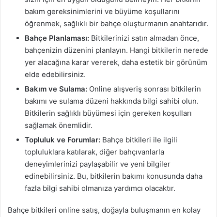
bakım gereksinimlerini ve büyüme koşullarını
öğrenmek, sağlıklı bir bahçe oluşturmanın anahtarıdır.
Bahçe Planlaması:
Bitkilerinizi satın almadan önce,
bahçenizin düzenini planlayın. Hangi bitkilerin nerede
yer alacağına karar vererek, daha estetik bir görünüm
elde edebilirsiniz.
Bakım ve Sulama:
Online alışveriş sonrası bitkilerin
bakımı ve sulama düzeni hakkında bilgi sahibi olun.
Bitkilerin sağlıklı büyümesi için gereken koşulları
sağlamak önemlidir.
Topluluk ve Forumlar:
Bahçe bitkileri ile ilgili
topluluklara katılarak, diğer bahçıvanlarla
deneyimlerinizi paylaşabilir ve yeni bilgiler
edinebilirsiniz. Bu, bitkilerin bakımı konusunda daha
fazla bilgi sahibi olmanıza yardımcı olacaktır.
Bahçe bitkileri online satış, doğayla buluşmanın en kolay