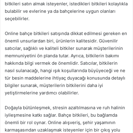
bitkileri satın almak isteyenler, istedikleri bitkileri kolaylıkla
bulabilir ve evlerine ya da bahçelerine uygun olanları
seçebilirler.
Online bahçe bitkileri satışında dikkat edilmesi gereken en
önemli unsurlardan biri, ürünlerin kalitesidir. Güvenilir
satıcılar, sağlıklı ve kaliteli bitkiler sunarak müşterilerinin
memnuniyetini ön planda tutar. Ayrıca, bitkilerin bakımı
hakkında bilgi vermek de önemlidir. Satıcılar, bitkilerin
nasıl sulanacağı, hangi ışık koşullarında büyüyeceği ve ne
tür besin maddelerine ihtiyaç duyacağı konusunda detaylı
bilgiler sunarak, müşterilerin bitkilerini daha iyi
yetiştirmelerine yardımcı olabilirler.
Doğayla bütünleşmek, stresin azaltılmasına ve ruh halinin
iyileşmesine katkı sağlar. Bahçe bitkileri, bu bağlamda
önemli bir rol oynar. Online alışveriş, şehir yaşamının
karmaşasından uzaklaşmak isteyenler için bir çıkış yolu