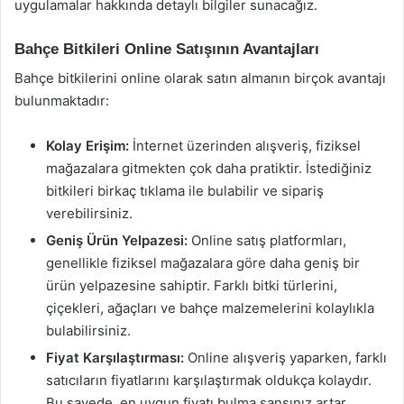
uygulamalar hakkında detaylı bilgiler sunacağız.
Bahçe Bitkileri Online Satışının Avantajları
Bahçe bitkilerini online olarak satın almanın birçok avantajı
bulunmaktadır:
Kolay Erişim:
İnternet üzerinden alışveriş, fiziksel
mağazalara gitmekten çok daha pratiktir. İstediğiniz
bitkileri birkaç tıklama ile bulabilir ve sipariş
verebilirsiniz.
Geniş Ürün Yelpazesi:
Online satış platformları,
genellikle fiziksel mağazalara göre daha geniş bir
ürün yelpazesine sahiptir. Farklı bitki türlerini,
çiçekleri, ağaçları ve bahçe malzemelerini kolaylıkla
bulabilirsiniz.
Fiyat Karşılaştırması:
Online alışveriş yaparken, farklı
satıcıların fiyatlarını karşılaştırmak oldukça kolaydır.
Bu sayede, en uygun fiyatı bulma şansınız artar.