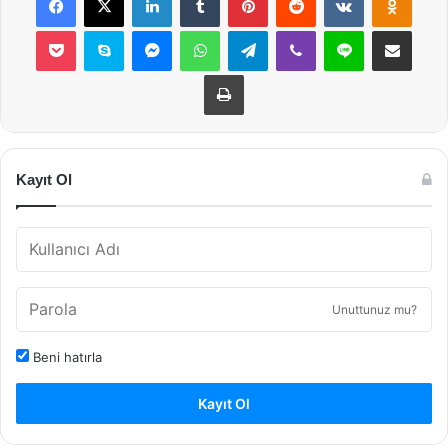
Pocket
Skype
Messenger
WhatsApp
Telegram
Viber
Line
E-Posta ile payla
Yazdır
Kayıt Ol
Unuttunuz mu?
Beni hatırla
Kayıt Ol