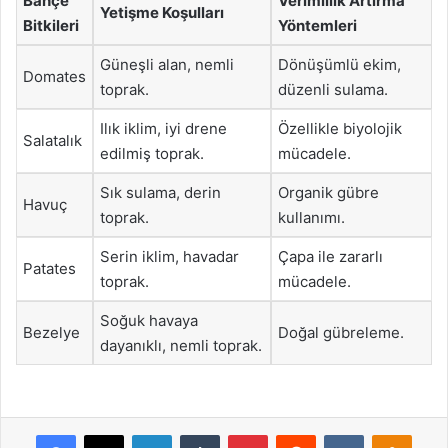
Bahçe
Verimlilik Artırma
Yetişme Koşulları
Bitkileri
Yöntemleri
Güneşli alan, nemli
Dönüşümlü ekim,
Domates
toprak.
düzenli sulama.
Ilık iklim, iyi drene
Özellikle biyolojik
Salatalık
edilmiş toprak.
mücadele.
Sık sulama, derin
Organik gübre
Havuç
toprak.
kullanımı.
Serin iklim, havadar
Çapa ile zararlı
Patates
toprak.
mücadele.
Soğuk havaya
Bezelye
Doğal gübreleme.
dayanıklı, nemli toprak.
Facebook
X
LinkedIn
Tumblr
Pinterest
Reddit
VKontakte
Odnok