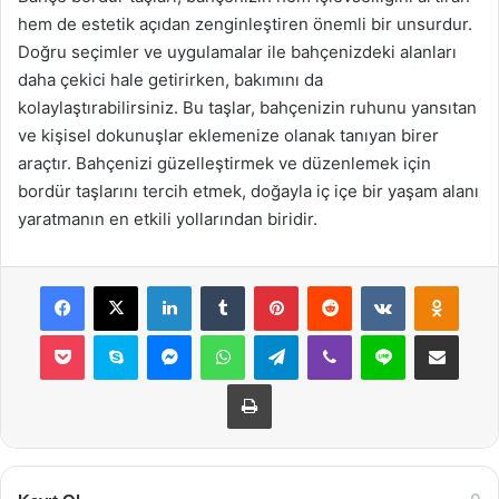
hem de estetik açıdan zenginleştiren önemli bir unsurdur.
Doğru seçimler ve uygulamalar ile bahçenizdeki alanları
daha çekici hale getirirken, bakımını da
kolaylaştırabilirsiniz. Bu taşlar, bahçenizin ruhunu yansıtan
ve kişisel dokunuşlar eklemenize olanak tanıyan birer
araçtır. Bahçenizi güzelleştirmek ve düzenlemek için
bordür taşlarını tercih etmek, doğayla iç içe bir yaşam alanı
yaratmanın en etkili yollarından biridir.
Facebook
X
LinkedIn
Tumblr
Pinterest
Reddit
VKontakte
Odnok
Pocket
Skype
Messenger
WhatsApp
Telegram
Viber
Line
E-Posta ile payla
Yazdır