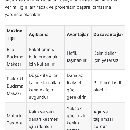
verimliliğini artıracak ve projenizin başarılı olmasına
yardımcı olacaktır.
Makine
Açıklama
Avantajlar
Dezavantajlar
Tipi
Elle
Paketlenmiş
Hafif,
Kalın dallar
Budama
bitki budamak
taşınabilir
için yetersiz
Makası
için kullanılır
Düşük ila orta
Daha az
Elektrikli
kalınlıkta dalları
fiziksel
Pil ömrü kısıtlı
Budama
kesmek için
güç
olabilir
Makası
uygundur
gerektirir
Yüksek
Kalın ve sert
Ağır ve
Motorlu
güç, hızlı
dalları kesmek
taşınması
Testere
kesim
için idealdir
zordur