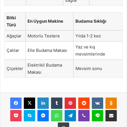
sağlar
Bitki
En Uygun Makine
Budama Sıklığı
Türü
Ağaçlar
Motorlu Testere
Yılda 1-2 kez
Yaz ve kış
Çalılar
Elle Budama Makası
mevsimlerinde
Elektrikli Budama
Çiçekler
Mevsim sonu
Makası
Facebook
X
LinkedIn
Tumblr
Pinterest
Reddit
VKontakte
Odnok
Pocket
Skype
Messenger
WhatsApp
Telegram
Viber
Line
E-Posta ile payla
Yazdır