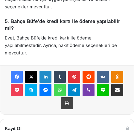
seçenekler mevcuttur.
5. Bahçe Büfe’de kredi kartı ile ödeme yapılabilir
mi?
Evet, Bahçe Büfe’de kredi kartı ile ödeme
yapılabilmektedir. Ayrıca, nakit ödeme seçenekleri de
mevcuttur.
Facebook
X
LinkedIn
Tumblr
Pinterest
Reddit
VKontakte
Odnok
Pocket
Skype
Messenger
WhatsApp
Telegram
Viber
Line
E-Posta ile payla
Yazdır
Kayıt Ol