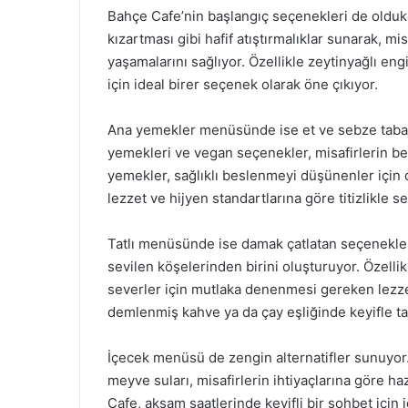
Bahçe Cafe’nin başlangıç seçenekleri de oldukç
kızartması gibi hafif atıştırmalıklar sunarak, m
yaşamalarını sağlıyor. Özellikle zeytinyağlı engin
için ideal birer seçenek olarak öne çıkıyor.
Ana yemekler menüsünde ise et ve sebze tabaklar
yemekleri ve vegan seçenekler, misafirlerin b
yemekler, sağlıklı beslenmeyi düşünenler için 
lezzet ve hijyen standartlarına göre titizlikle se
Tatlı menüsünde ise damak çatlatan seçenekler 
sevilen köşelerinden birini oluşturuyor. Özellik
severler için mutlaka denenmesi gereken lezzetle
demlenmiş kahve ya da çay eşliğinde keyifle tad
İçecek menüsü de zengin alternatifler sunuyor.
meyve suları, misafirlerin ihtiyaçlarına göre ha
Cafe, akşam saatlerinde keyifli bir sohbet için 