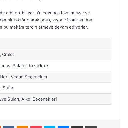
de gösterebiliyor. Yıl boyunca taze meyve ve
an bir faktör olarak öne çıkıyor. Misafirler, her
için bu mekânı tercih etmeye devam ediyorlar.
, Omlet
Humus, Patates Kızartması
kleri, Vegan Seçenekler
ı Sufle
ve Suları, Alkol Seçenekleri
st
Reddit
VKontakte
Odnoklassniki
Pocket
Skype
Messenger
E-Posta ile paylaş
Yazdır