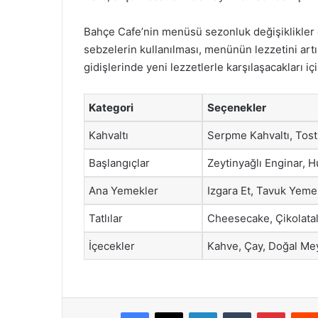
Bahçe Cafe’nin menüsü sezonluk değişiklikler 
sebzelerin kullanılması, menünün lezzetini artır
gidişlerinde yeni lezzetlerle karşılaşacakları 
Kategori
Seçenekler
Kahvaltı
Serpme Kahvaltı, Tost
Başlangıçlar
Zeytinyağlı Enginar, 
Ana Yemekler
Izgara Et, Tavuk Yeme
Tatlılar
Cheesecake, Çikolatal
İçecekler
Kahve, Çay, Doğal Mey
Facebook
X
LinkedIn
Tumblr
Pintere