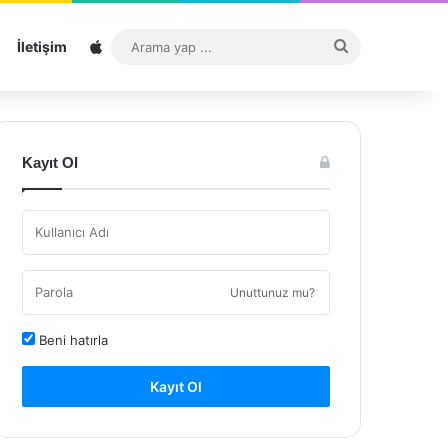
Sitemap
Arama
İletişim
yap
...
Kayıt Ol
Unuttunuz mu?
Beni hatırla
Kayıt Ol