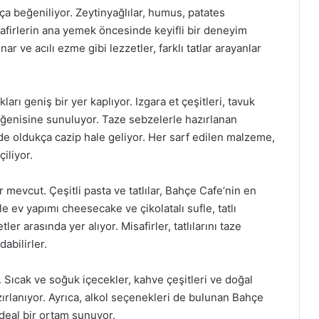
a beğeniliyor. Zeytinyağlılar, humus, patates
isafirlerin ana yemek öncesinde keyifli bir deneyim
ar ve acılı ezme gibi lezzetler, farklı tatlar arayanlar
ı geniş bir yer kaplıyor. Izgara et çeşitleri, tavuk
eğenisine sunuluyor. Taze sebzelerle hazırlanan
de oldukça cazip hale geliyor. Her sarf edilen malzeme,
çiliyor.
mevcut. Çeşitli pasta ve tatlılar, Bahçe Cafe’nin en
le ev yapımı cheesecake ve çikolatalı sufle, tatlı
r arasında yer alıyor. Misafirler, tatlılarını taze
abilirler.
 Sıcak ve soğuk içecekler, kahve çeşitleri ve doğal
zırlanıyor. Ayrıca, alkol seçenekleri de bulunan Bahçe
ideal bir ortam sunuyor.