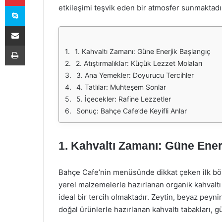
Skype
etkileşimi teşvik eden bir atmosfer sunmaktadı
E-Posta ile paylaş
Yazdır
1. Kahvaltı Zamanı: Güne Enerjik Başlangıç
2. Atıştırmalıklar: Küçük Lezzet Molaları
3. Ana Yemekler: Doyurucu Tercihler
4. Tatlılar: Muhteşem Sonlar
5. İçecekler: Rafine Lezzetler
Sonuç: Bahçe Cafe’de Keyifli Anlar
1. Kahvaltı Zamanı: Güne Ener
Bahçe Cafe’nin menüsünde dikkat çeken ilk böl
yerel malzemelerle hazırlanan organik kahvaltı 
ideal bir tercih olmaktadır. Zeytin, beyaz peynir
doğal ürünlerle hazırlanan kahvaltı tabakları, g