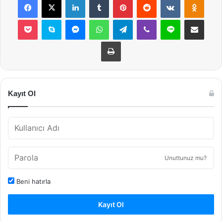
Pocket
Skype
Messenger
WhatsApp
Telegram
Viber
Line
E-Posta ile payla
Yazdır
Kayıt Ol
Unuttunuz mu?
Beni hatırla
Kayıt Ol