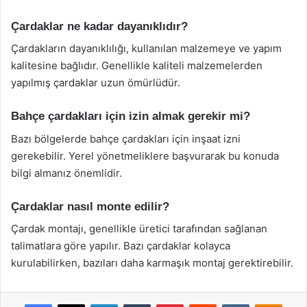
Çardaklar ne kadar dayanıklıdır?
Çardakların dayanıklılığı, kullanılan malzemeye ve yapım
kalitesine bağlıdır. Genellikle kaliteli malzemelerden
yapılmış çardaklar uzun ömürlüdür.
Bahçe çardakları için izin almak gerekir mi?
Bazı bölgelerde bahçe çardakları için inşaat izni
gerekebilir. Yerel yönetmeliklere başvurarak bu konuda
bilgi almanız önemlidir.
Çardaklar nasıl monte edilir?
Çardak montajı, genellikle üretici tarafından sağlanan
talimatlara göre yapılır. Bazı çardaklar kolayca
kurulabilirken, bazıları daha karmaşık montaj gerektirebilir.
Facebook
X
LinkedIn
Tumblr
Pinterest
Reddit
VKontakte
Odnok