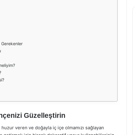
 Gerekenler
ı
meliyim?
?
si?
çenizi Güzelleştirin
, huzur veren ve doğayla iç içe olmamızı sağlayan