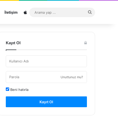
Sitemap
Arama
İletişim
yap
...
Kayıt Ol
Unuttunuz mu?
Beni hatırla
Kayıt Ol