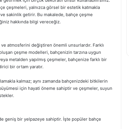
e getirmek için birçok dekoratif unsur kullanabilirsiniz.
çe çeşmeleri, yalnızca görsel bir estetik katmakla
ve sakinlik getirir. Bu makalede, bahçe çeşme
ğiniz hakkında bilgi vereceğiz.
 atmosferini değiştiren önemli unsurlardır. Farklı
oluşan çeşme modelleri, bahçenizin tarzına uygun
 veya metalden yapılmış çeşmeler, bahçenize farklı bir
rici bir ortam yaratır.
ğlamakla kalmaz; aynı zamanda bahçenizdeki bitkilerin
n büyümesi için hayati öneme sahiptir ve çeşmeler, suyun
stekler.
e geniş bir yelpazeye sahiptir. İşte popüler bahçe