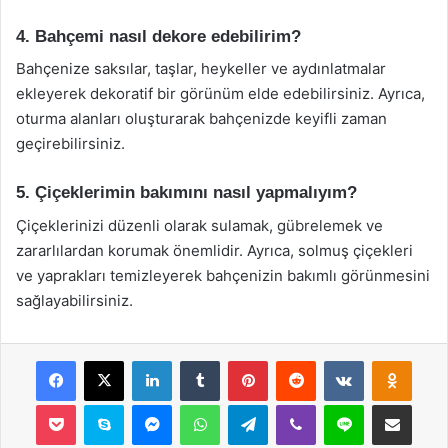
4. Bahçemi nasıl dekore edebilirim?
Bahçenize saksılar, taşlar, heykeller ve aydınlatmalar
ekleyerek dekoratif bir görünüm elde edebilirsiniz. Ayrıca,
oturma alanları oluşturarak bahçenizde keyifli zaman
geçirebilirsiniz.
5. Çiçeklerimin bakımını nasıl yapmalıyım?
Çiçeklerinizi düzenli olarak sulamak, gübrelemek ve
zararlılardan korumak önemlidir. Ayrıca, solmuş çiçekleri
ve yaprakları temizleyerek bahçenizin bakımlı görünmesini
sağlayabilirsiniz.
Facebook
X
LinkedIn
Tumblr
Pinterest
Reddit
VKontakte
Odnok
Pocket
Skype
Messenger
WhatsApp
Telegram
Viber
Line
E-Posta ile payla
Yazdır