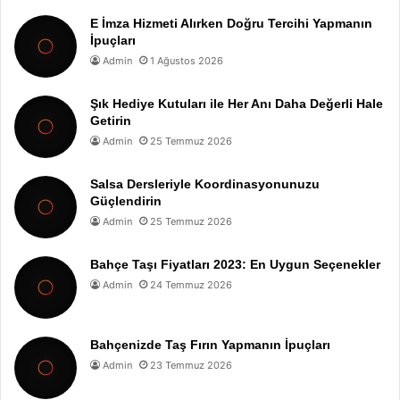
E İmza Hizmeti Alırken Doğru Tercihi Yapmanın
İpuçları
Admin
1 Ağustos 2026
Şık Hediye Kutuları ile Her Anı Daha Değerli Hale
Getirin
Admin
25 Temmuz 2026
Salsa Dersleriyle Koordinasyonunuzu
Güçlendirin
Admin
25 Temmuz 2026
Bahçe Taşı Fiyatları 2023: En Uygun Seçenekler
Admin
24 Temmuz 2026
Bahçenizde Taş Fırın Yapmanın İpuçları
Admin
23 Temmuz 2026