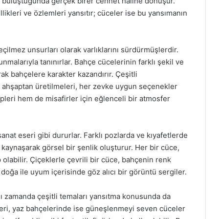
e buluştuğunda gerçek birer cennet haline dönüşür.
ikleri ve özlemleri yansıtır; cüceler ise bu yansımanın
çilmez unsurları olarak varlıklarını sürdürmüşlerdir.
nmalarıyla tanınırlar. Bahçe cücelerinin farklı şekil ve
rak bahçelere karakter kazandırır. Çeşitli
a ahşaptan üretilmeleri, her zevke uygun seçenekler
leri hem de misafirler için eğlenceli bir atmosfer
nat eseri gibi dururlar. Farklı pozlarda ve kıyafetlerde
kaynaşarak görsel bir şenlik oluşturur. Her bir cüce,
olabilir. Çiçeklerle çevrili bir cüce, bahçenin renk
doğa ile uyum içerisinde göz alıcı bir görüntü sergiler.
nı zamanda çeşitli temaları yansıtma konusunda da
leri, yaz bahçelerinde ise güneşlenmeyi seven cüceler