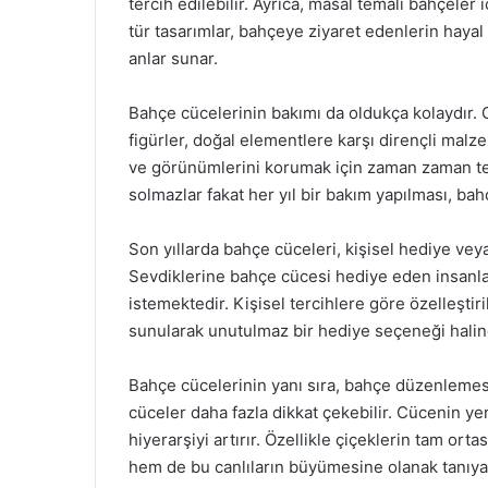
tercih edilebilir. Ayrıca, masal temalı bahçeler iç
tür tasarımlar, bahçeye ziyaret edenlerin hayal
anlar sunar.
Bahçe cücelerinin bakımı da oldukça kolaydır. G
figürler, doğal elementlere karşı dirençli malz
ve görünümlerini korumak için zaman zaman temi
solmazlar fakat her yıl bir bakım yapılması, ba
Son yıllarda bahçe cüceleri, kişisel hediye veya
Sevdiklerine bahçe cücesi hediye eden insanlar
istemektedir. Kişisel tercihlere göre özelleştir
sunularak unutulmaz bir hediye seçeneği haline
Bahçe cücelerinin yanı sıra, bahçe düzenlemes
cüceler daha fazla dikkat çekebilir. Cücenin yerl
hiyerarşiyi artırır. Özellikle çiçeklerin tam ort
hem de bu canlıların büyümesine olanak tanıyac