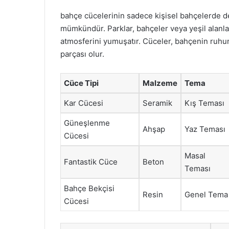
bahçe cücelerinin sadece kişisel bahçelerde de
mümkündür. Parklar, bahçeler veya yeşil alanlar
atmosferini yumuşatır. Cüceler, bahçenin ruhunu
parçası olur.
Cüce Tipi
Malzeme
Tema
Kar Cücesi
Seramik
Kış Teması
Güneşlenme
Ahşap
Yaz Teması
Cücesi
Masal
Fantastik Cüce
Beton
Teması
Bahçe Bekçisi
Resin
Genel Tema
Cücesi