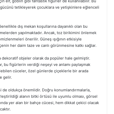
in elf, goblin gibi fantastik figürler de kullanılabilir. Bu
 gücünü tetikleyerek çocuklara ve yetişkinlere eğlenceli
enellikle dış mekan koşullarına dayanıklı olan bu
emelerden yapılmaktadır. Ancak, toz birikimini önlemek
zlenmeleri önerilir. Güneş ışığının etkisiyle
hçenin her daim taze ve canlı görünmesine katkı sağlar.
 dekoratif objeler olarak da popüler hale gelmiştir.
, bu figürlerin verdiği neşeyi ve anlamı paylaşmak
ilebilen cüceler, özel günlerde çiçeklerle bir arada
 gelir.
i de oldukça önemlidir. Doğru konumlandırmalarla,
eştirildiği alanın bitki örtüsü ile uyumlu olması, görsel
asında yer alan bir bahçe cücesi, hem dikkat çekici olacak
aktır.