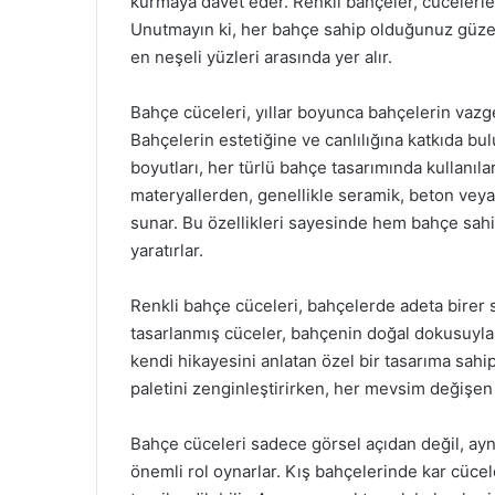
kurmaya davet eder. Renkli bahçeler, cücelerl
Unutmayın ki, her bahçe sahip olduğunuz güzell
en neşeli yüzleri arasında yer alır.
Bahçe cüceleri, yıllar boyunca bahçelerin vazge
Bahçelerin estetiğine ve canlılığına katkıda bulu
boyutları, her türlü bahçe tasarımında kullanıla
materyallerden, genellikle seramik, beton vey
sunar. Bu özellikleri sayesinde hem bahçe sahip
yaratırlar.
Renkli bahçe cüceleri, bahçelerde adeta birer sa
tasarlanmış cüceler, bahçenin doğal dokusuyla 
kendi hikayesini anlatan özel bir tasarıma sahip 
paletini zenginleştirirken, her mevsim değişen 
Bahçe cüceleri sadece görsel açıdan değil, ay
önemli rol oynarlar. Kış bahçelerinde kar cüce