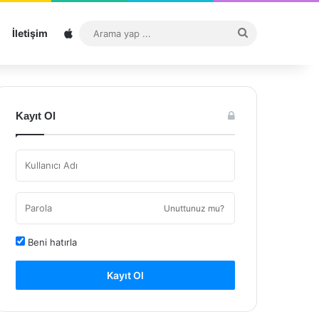
Sitemap
Arama
İletişim
yap
...
Kayıt Ol
Unuttunuz mu?
Beni hatırla
Kayıt Ol