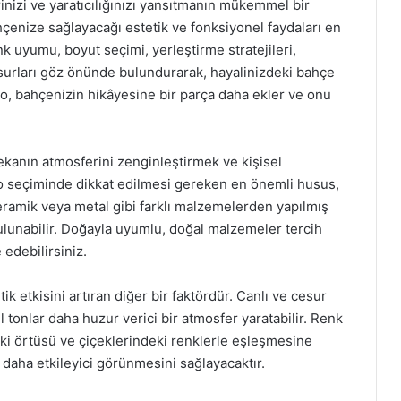
inizi ve yaratıcılığınızı yansıtmanın mükemmel bir
hçenize sağlayacağı estetik ve fonksiyonel faydaları en
nk uyumu, boyut seçimi, yerleştirme stratejileri,
surları göz önünde bulundurarak, hayalinizdeki bahçe
blo, bahçenizin hikâyesine bir parça daha ekler ve onu
anın atmosferini zenginleştirmek ve kişisel
lo seçiminde dikkat edilmesi gereken en önemli husus,
eramik veya metal gibi farklı malzemelerden yapılmış
bulunabilir. Doğayla uyumlu, doğal malzemeler tercih
edebilirsiniz.
ik etkisini artıran diğer bir faktördür. Canlı ve cesur
l tonlar daha huzur verici bir atmosfer yaratabilir. Renk
ki örtüsü ve çiçeklerindeki renklerle eşleşmesine
n daha etkileyici görünmesini sağlayacaktır.