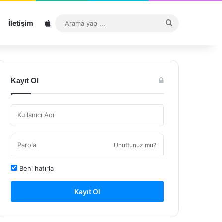
Sitemap
Arama
İletişim
yap
...
Kayıt Ol
Unuttunuz mu?
Beni hatırla
Kayıt Ol