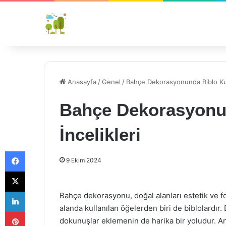
Anasayfa
/
Genel
/
Bahçe Dekorasyonunda Biblo Kul
Bahçe Dekorasyonu
İncelikleri
Facebook
9 Ekim 2024
X
LinkedIn
Bahçe dekorasyonu, doğal alanları estetik ve fo
alanda kullanılan öğelerden biri de biblolardır. 
Pinterest
dokunuşlar eklemenin de harika bir yoludur. An