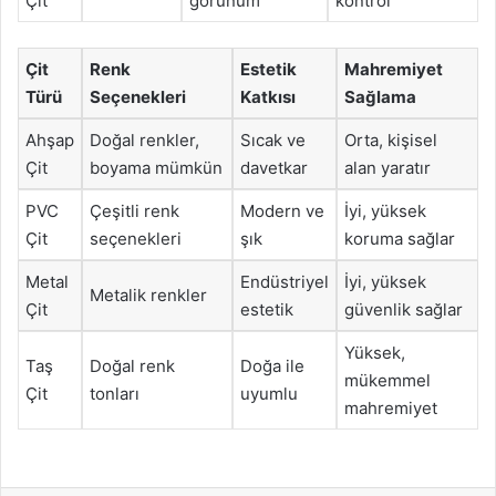
Çit
görünüm
kontrol
Çit
Renk
Estetik
Mahremiyet
Türü
Seçenekleri
Katkısı
Sağlama
Ahşap
Doğal renkler,
Sıcak ve
Orta, kişisel
Çit
boyama mümkün
davetkar
alan yaratır
PVC
Çeşitli renk
Modern ve
İyi, yüksek
Çit
seçenekleri
şık
koruma sağlar
Metal
Endüstriyel
İyi, yüksek
Metalik renkler
Çit
estetik
güvenlik sağlar
Yüksek,
Taş
Doğal renk
Doğa ile
mükemmel
Çit
tonları
uyumlu
mahremiyet