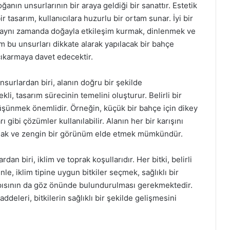
nın unsurlarının bir araya geldiği bir sanattır. Estetik
 tasarım, kullanıcılara huzurlu bir ortam sunar. İyi bir
l, aynı zamanda doğayla etkileşim kurmak, dinlenmek ve
m bu unsurları dikkate alarak yapılacak bir bahçe
 çıkarmaya davet edecektir.
surlardan biri, alanın doğru bir şekilde
i, tasarım sürecinin temelini oluşturur. Belirli bir
düşünmek önemlidir. Örneğin, küçük bir bahçe için dikey
rı gibi çözümler kullanılabilir. Alanın her bir karışını
 aşmak ve zengin bir görünüm elde etmek mümkündür.
an biri, iklim ve toprak koşullarıdır. Her bitki, belirli
le, iklim tipine uygun bitkiler seçmek, sağlıklı bir
apısının da göz önünde bulundurulması gerekmektedir.
eleri, bitkilerin sağlıklı bir şekilde gelişmesini