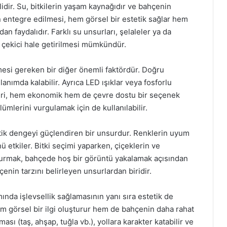
dir. Su, bitkilerin yaşam kaynağıdır ve bahçenin
ın entegre edilmesi, hem görsel bir estetik sağlar hem
dan faydalıdır. Farklı su unsurları, şelaleler ya da
 çekici hale getirilmesi mümkündür.
esi gereken bir diğer önemli faktördür. Doğru
anımda kalabilir. Ayrıca LED ışıklar veya fosforlu
mleri, hem ekonomik hem de çevre dostu bir seçenek
lümlerini vurgulamak için de kullanılabilir.
ik dengeyi güçlendiren bir unsurdur. Renklerin uyum
 etkiler. Bitki seçimi yaparken, çiçeklerin ve
şturmak, bahçede hoş bir görüntü yakalamak açısından
nin tarzını belirleyen unsurlardan biridir.
ında işlevsellik sağlamasının yanı sıra estetik de
em görsel bir ilgi oluşturur hem de bahçenin daha rahat
ası (taş, ahşap, tuğla vb.), yollara karakter katabilir ve