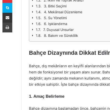
2. İklim ve Toprak Analizi
Skype
3. Bitki Seçimi
4. Mekânsal Düzenleme
E-Posta ile paylaş
5. Su Yönetimi
Yazdır
6. Işıklandırma
7. Duyusal Unsurlar
8. Bakım ve Süreklilik
Bahçe Dizaynında Dikkat Edil
Bahçe, dış mekânların en keyifli alanlarından bi
hem de fonksiyonel bir yaşam alanı sunar. Bahçe
değildir; aynı zamanda mekanın kullanımı, atmo
bir etkiye sahiptir. İşte bahçe dizaynında dikka
1. Amaç Belirleme
Bahçe dizaynına başlamadan önce, bahçenin ne 