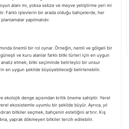
n oyun alanı mı, yoksa sebze ve meyve yetiştirme yeri mi
r. Farklı işlevlerin bir arada olduğu bahçelerde, her
 planlamalar yapılmalıdır.
ımında önemli bir rol oynar. Örneğin, nemli ve gölgeli bir
üneşli ve kuru alanlar farklı bitki türleri için en uygun
 analiz etmek, bitki seçiminde belirleyici bir unsur
erin en uygun şekilde büyüyebileceği belirlenebilir.
ve ekolojik denge açısından kritik öneme sahiptir. Yerel
 yerel ekosistemle uyumlu bir şekilde büyür. Ayrıca, yıl
dıran bitkiler seçmek, bahçenin estetiğini artırır. Kış
na, yaprak dökmeyen bitkiler tercih edilebilir.