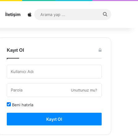
Sitemap
Arama
İletişim
yap
...
Kayıt Ol
Unuttunuz mu?
Beni hatırla
Kayıt Ol