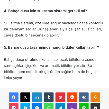
4. Bahçe duşu için su ısıtma sistemi gerekli mi?
Su ısıtma sistemi, özellikle soğuk havalarda daha konforlu
bir deneyim sağlar. Güneş enerjisiyle çalışan su ısıtıcıları,
çevre dostu bir seçenek olabilir.
5. Bahçe duşu tasarımında hangi bitkiler kullanılabilir?
Bahçe duşu etrafında kullanılabilecek bitkiler arasında
sarmaşıklar, çiçekler ve aromatik bitkiler yer alır. Bu
bitkiler, hem estetik bir görünüm sağlar hem de hoş bir
koku yayar.
Facebook
X
LinkedIn
Tumblr
Pinterest
Reddit
VKontakte
Odnok
Pocket
Skype
Messenger
WhatsApp
Telegram
Viber
Line
E-Posta ile payla