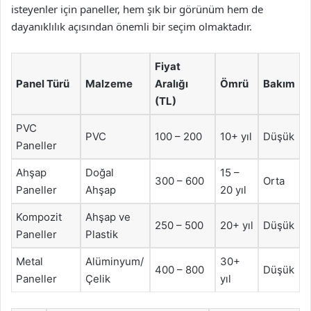
isteyenler için paneller, hem şık bir görünüm hem de
dayanıklılık açısından önemli bir seçim olmaktadır.
Fiyat
Panel Türü
Malzeme
Aralığı
Ömrü
Bakım
(TL)
PVC
PVC
100 – 200
10+ yıl
Düşük
Paneller
Ahşap
Doğal
15 –
300 – 600
Orta
Paneller
Ahşap
20 yıl
Kompozit
Ahşap ve
250 – 500
20+ yıl
Düşük
Paneller
Plastik
Metal
Alüminyum/
30+
400 – 800
Düşük
Paneller
Çelik
yıl