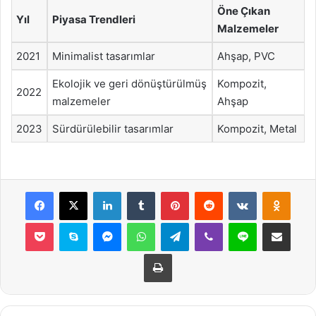
Öne Çıkan
Yıl
Piyasa Trendleri
Malzemeler
2021
Minimalist tasarımlar
Ahşap, PVC
Ekolojik ve geri dönüştürülmüş
Kompozit,
2022
malzemeler
Ahşap
2023
Sürdürülebilir tasarımlar
Kompozit, Metal
Facebook
X
LinkedIn
Tumblr
Pinterest
Reddit
VKontakte
Odnok
Pocket
Skype
Messenger
WhatsApp
Telegram
Viber
Line
E-Posta ile payla
Yazdır