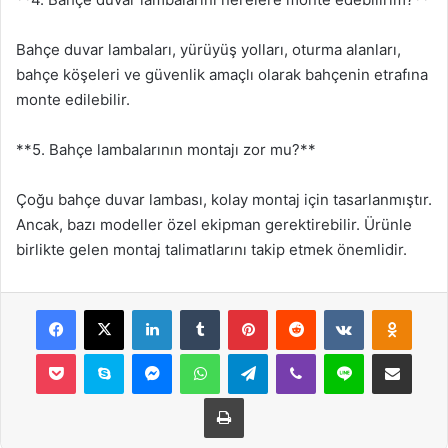
Bahçe duvar lambaları, yürüyüş yolları, oturma alanları,
bahçe köşeleri ve güvenlik amaçlı olarak bahçenin etrafına
monte edilebilir.
**5. Bahçe lambalarının montajı zor mu?**
Çoğu bahçe duvar lambası, kolay montaj için tasarlanmıştır.
Ancak, bazı modeller özel ekipman gerektirebilir. Ürünle
birlikte gelen montaj talimatlarını takip etmek önemlidir.
Facebook
X
LinkedIn
Tumblr
Pinterest
Reddit
VKontakte
Odnok
Pocket
Skype
Messenger
WhatsApp
Telegram
Viber
Line
E-Posta ile payla
Yazdır