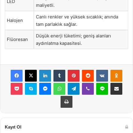
LED
maliyetli.
Canlı renkler ve yüksek sıcaklık; anında
Halojen
tam parlaklık sağlar.
Düşük enerji tüketimi; geniş alanları
Flüoresan
aydınlatma kapasitesi.
Facebook
X
LinkedIn
Tumblr
Pinterest
Reddit
VKontakte
Odnok
Pocket
Skype
Messenger
WhatsApp
Telegram
Viber
Line
E-Posta ile payla
Yazdır
Kayıt Ol