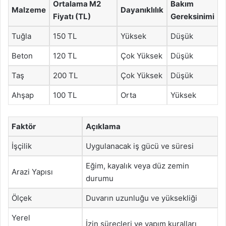
Ortalama M2
Bakım
Malzeme
Dayanıklılık
Fiyatı (TL)
Gereksinimi
Tuğla
150 TL
Yüksek
Düşük
Beton
120 TL
Çok Yüksek
Düşük
Taş
200 TL
Çok Yüksek
Düşük
Ahşap
100 TL
Orta
Yüksek
Faktör
Açıklama
İşçilik
Uygulanacak iş gücü ve süresi
Eğim, kayalık veya düz zemin
Arazi Yapısı
durumu
Ölçek
Duvarın uzunluğu ve yüksekliği
Yerel
İzin süreçleri ve yapım kuralları