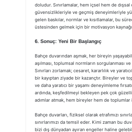
doludur. Sınırlamalar, hem içsel hem de dışsal ol
güvensizlikleriyle ve geçmiş deneyimleriyle yü
gelen baskılar, normlar ve kısıtlamalar, bu sürec
üstesinden gelmek için bir motivasyon kaynağı 
6. Sonuç: Yeni Bir Başlangıç
Bahçe duvarından aşmak, her bireyin yaşayabilec
aşılması, toplumsal normların sorgulanması ve 
Sınırları zorlamak; cesaret, kararlılık ve yaratı
bir kayıptan ziyade bir kazançtır. Bireyler ve t
ve daha yaratıcı bir yaşamı deneyimleme fırsatı
ardında, keşfedilmeyi bekleyen pek çok güzellik 
adımlar atmak, hem bireyler hem de toplumlar i
Bahçe duvarları, fiziksel olarak etrafımızı sınır
sınırlarımızı da temsil eder. Kimi zaman bu duv
bizi dış dünyadan ayıran engeller haline gelebil