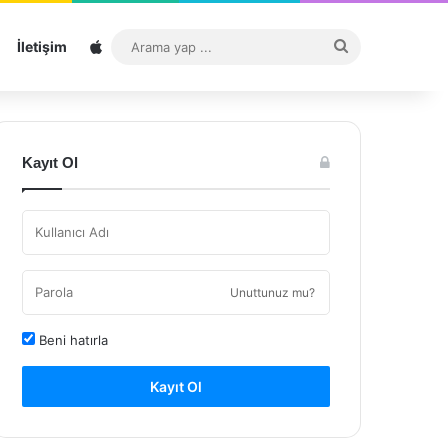
Sitemap
Arama
İletişim
yap
...
Kayıt Ol
Unuttunuz mu?
Beni hatırla
Kayıt Ol