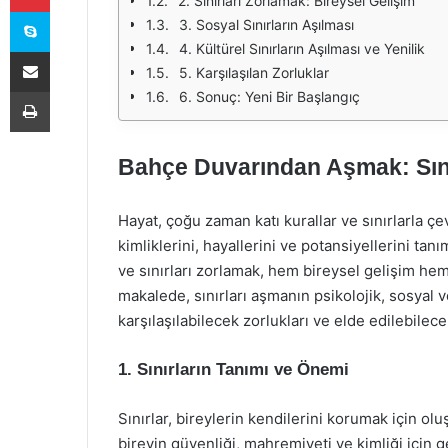
2. Sınırları Zorlamak: Bireysel Gelişim
Skype
3. Sosyal Sınırların Aşılması
4. Kültürel Sınırların Aşılması ve Yenilik
E-Posta ile paylaş
5. Karşılaşılan Zorluklar
Yazdır
6. Sonuç: Yeni Bir Başlangıç
Bahçe Duvarından Aşmak: Sını
Hayat, çoğu zaman katı kurallar ve sınırlarla çev
kimliklerini, hayallerini ve potansiyellerini ta
ve sınırları zorlamak, hem bireysel gelişim he
makalede, sınırları aşmanın psikolojik, sosyal 
karşılaşılabilecek zorlukları ve elde edilebilec
1. Sınırların Tanımı ve Önemi
Sınırlar, bireylerin kendilerini korumak için oluş
bireyin güvenliği, mahremiyeti ve kimliği için 