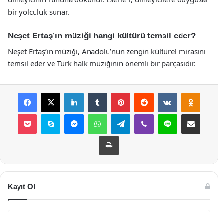
bir yolculuk sunar.
Neşet Ertaş’ın müziği hangi kültürü temsil eder?
Neşet Ertaş’ın müziği, Anadolu’nun zengin kültürel mirasını
temsil eder ve Türk halk müziğinin önemli bir parçasıdır.
Facebook
X
LinkedIn
Tumblr
Pinterest
Reddit
VKontakte
Odnok
Pocket
Skype
Messenger
WhatsApp
Telegram
Viber
Line
E-Posta ile payla
Yazdır
Kayıt Ol