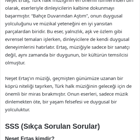
Neşet Ertaş, Türk halk müziğinin en önemli isimlerinden biri
olarak, eserleriyle dinleyicilerin kalbine dokunmayı
başarmıştır. “Bahçe Duvarından Aştım”, onun duygusal
yolculuğunu ve müzikal yeteneğini en iyi yansıtan
parçalardan biridir. Bu eser, yalnızlık, aşk ve özlem gibi
evrensel temaları işlerken, dinleyicilere de kendi duygusal
deneyimlerini hatırlatır. Ertaş, müziğiyle sadece bir sanatçı
değil, aynı zamanda bir duygunun, bir kültürün temsilcisi
olmuştur.
Neşet Ertaş’ın müziği, geçmişten günümüze uzanan bir
köprü niteliği taşırken, Türk halk müziğinin geleceği için de
önemli bir miras bırakmıştır. Onun eserleri, sadece müzik
dinlemekten öte, bir yaşam felsefesi ve duygusal bir
yolculuktur.
SSS (Sıkça Sorulan Sorular)
Neşet Ertaş kimdir?