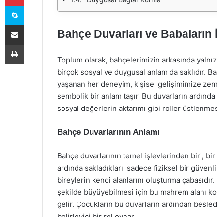
Skype
E-Posta ile paylaş
Bahçe Duvarları ve Babaların İ
Yazdır
Toplum olarak, bahçelerimizin arkasında yalnız
birçok sosyal ve duygusal anlam da saklıdır. B
yaşanan her deneyim, kişisel gelişimimize zemi
sembolik bir anlam taşır. Bu duvarların ardında
sosyal değerlerin aktarımı gibi roller üstlenme
Bahçe Duvarlarının Anlamı
Bahçe duvarlarının temel işlevlerinden biri, bi
ardında sakladıkları, sadece fiziksel bir güvenl
bireylerin kendi alanlarını oluşturma çabasıdır.
şekilde büyüyebilmesi için bu mahrem alanı ko
gelir. Çocukların bu duvarların ardından besledi
belirleyici bir rol oynar.