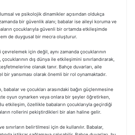
oplumsal ve psikolojik dinamikler açısından oldukça
ı zamanda bir güvenlik alanı; babalar ise aileyi koruma ve
aların çocuklarıyla güvenli bir ortamda etkileşimde
 hem de duygusal bir mecra oluşturur.
ni çevrelemek için değil, aynı zamanda çocuklarının
 çocuklarının dış dünya ile etkileşimini sınırlandırarak,
eşfetmelerine olanak tanır. Bahçe duvarları, aile
l bir yansıması olarak önemli bir rol oynamaktadır.
, babalar ve çocukları arasındaki bağın güçlenmesine
ikte oyun oynarken veya onlara bir şeyler öğretirken,
 Bu etkileşim, özellikle babaların çocuklarıyla geçirdiği
rın rollerini pekiştirdikleri bir alan haline gelir.
sınırların belirtilmesi için de kullanılır. Babalar,
atında istikrar sağlamaya çalışabilir. Bahçe duvarları, bu