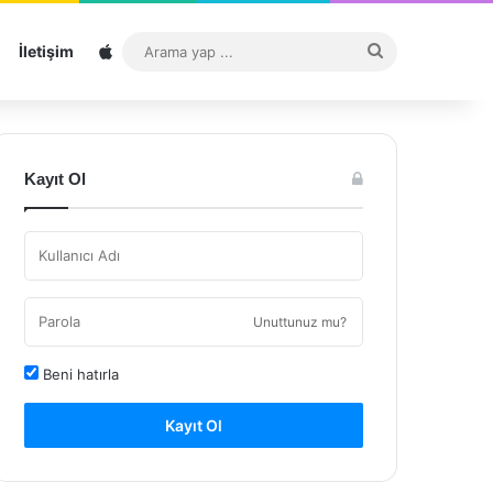
Sitemap
Arama
İletişim
yap
...
Kayıt Ol
Unuttunuz mu?
Beni hatırla
Kayıt Ol