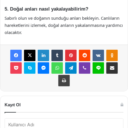
5. Doğal anları nasıl yakalayabilirim?
Sabırlı olun ve doğanın sunduğu anları bekleyin. Canlıların
hareketlerini izlemek, doğal anların yakalanmasına yardımcı
olacaktır.
Facebook
X
LinkedIn
Tumblr
Pinterest
Reddit
VKontakte
Odnok
Pocket
Skype
Messenger
WhatsApp
Telegram
Viber
Line
E-Posta ile payla
Yazdır
Kayıt Ol