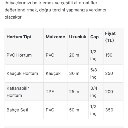
ihtiyaçlarınızı belirlemek ve çeşitli alternatifleri
değerlendirmek, doğru tercihi yapmanıza yardımcı
olacaktır.
Fiyat
Hortum Tipi
Malzeme
Uzunluk
Çap
(TL)
1/2
PVC Hortum
PVC
20 m
150
inç
5/8
Kauçuk Hortum
Kauçuk
30 m
250
inç
Katlanabilir
3/4
TPE
25 m
200
Hortum
inç
1/2
Bahçe Seti
PVC
50 m
350
inç