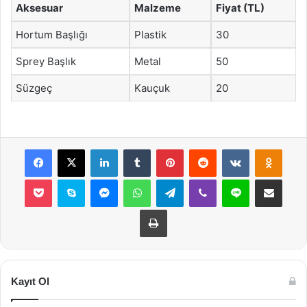
Aksesuar
Malzeme
Fiyat (TL)
Hortum Başlığı
Plastik
30
Sprey Başlık
Metal
50
Süzgeç
Kauçuk
20
Facebook
X
LinkedIn
Tumblr
Pinterest
Reddit
VKontakte
Odnok
Pocket
Skype
Messenger
WhatsApp
Telegram
Viber
Line
E-Posta ile payla
Yazdır
Kayıt Ol