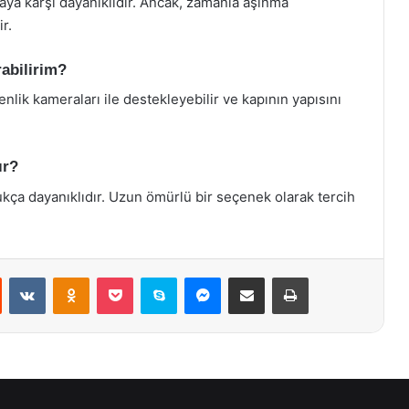
maya karşı dayanıklıdır. Ancak, zamanla aşınma
r.
rabilirim?
üvenlik kameraları ile destekleyebilir ve kapının yapısını
ır?
ukça dayanıklıdır. Uzun ömürlü bir seçenek olarak tercih
st
Reddit
VKontakte
Odnoklassniki
Pocket
Skype
Messenger
E-Posta ile paylaş
Yazdır