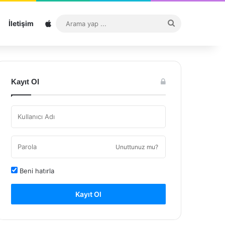
Sitemap
Arama
İletişim
yap
...
Kayıt Ol
Unuttunuz mu?
Beni hatırla
Kayıt Ol