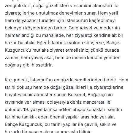
zenginlikleri, doğal güzellikleri ve samimi atmosferi ile
ziyaretçilerine unutulmaz deneyimler sunar. Hem yerli
hem de yabancı turistler için İstanbul’un keşfedilmeyi
bekleyen köşelerinden biridir. Geleneksel ve modernin
harmanlandığı bu mahallede, her ziyaretçi kendine ait bir
huzur bulabilir. Eğer İstanbul’a yolunuz düşerse, Bahçe
Kuzguncuk’u mutlaka ziyaret etmelisiniz; çünkü burada
zaman, hem yavaş akar, hem de insana kendini yeniden
doğmuş gibi hissettirir.
Kuzguncuk, İstanbul’un en gözde semtlerinden biridir. Hem
tarihi dokusu hem de doğal güzellikleri ile ziyaretçilerine
büyüleyici bir atmosfer sunar. Bu semt, Boğaziçi’nin
kıyısında yer alması dolayısıyla deniz manzarası ile
ünlüdür. 19. yüzyılda inşa edilen ahşap konakları, semtin
tarihine tanıklık eden önemli yapılar arasında yer alır.
Bahçe Kuzguncuk, bu tarihi yapılar ile çevrili, sakin ve
huzurlu bir yaşam alanı sunmasıyla bilinir.