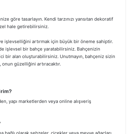
ize göre tasarlayın. Kendi tarzınızı yansıtan dekoratif
l hale getirebilirsiniz.
işlevselliğini artırmak için büyük bir öneme sahiptir.
işlevsel bir bahçe yaratabilirsiniz. Bahçenizin
ici bir alan oluşturabilirsiniz. Unutmayın, bahçeniz sizin
 onun güzelliğini artıracaktır.
irim?
n, yapı marketlerden veya online alışveriş
?
ına bağlı olarak sebzeler, çiçekler veya meyve ağaçları