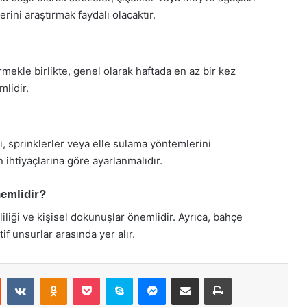
rlerini araştırmak faydalı olacaktır.
ekle birlikte, genel olarak haftada en az bir kez
lidir.
, sprinklerler veya elle sulama yöntemlerini
n ihtiyaçlarına göre ayarlanmalıdır.
emlidir?
liği ve kişisel dokunuşlar önemlidir. Ayrıca, bahçe
f unsurlar arasında yer alır.
st
Reddit
VKontakte
Odnoklassniki
Pocket
Skype
Messenger
E-Posta ile paylaş
Yazdır