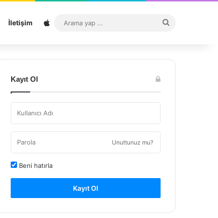
Sitemap
Arama
İletişim
yap
...
Kayıt Ol
Unuttunuz mu?
Beni hatırla
Kayıt Ol