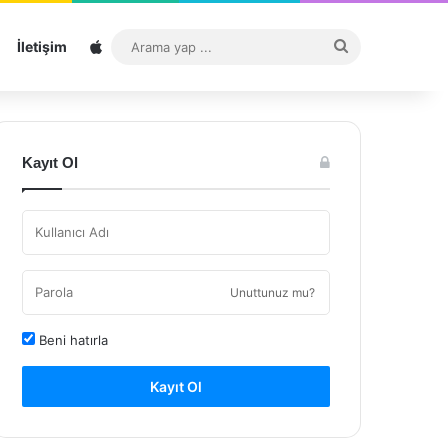
Sitemap
Arama
İletişim
yap
...
Kayıt Ol
Unuttunuz mu?
Beni hatırla
Kayıt Ol