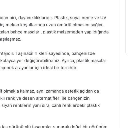
an biri, dayanıklılıklarıdır. Plastik, suya, neme ve UV
n dış mekan koşullarında uzun ömürlü olmasını sağlar.
 kalan bahçe masaları, plastik malzemeden yapıldığında
arşılaşmaz.
ntajıdır. Taşınabilirlikleri sayesinde, bahçenizde
kolayca yer değiştirebilirsiniz. Ayrıca, plastik masalar
çenek arayanlar için ideal bir tercihtir.
fif olmakla kalmaz, aynı zamanda estetik açıdan da
klı renk ve desen alternatifleri ile bahçenizin
yah renklerin yanı sıra, canlı renklerdeki plastik
ya taş görünümlü tasarımlar sunarak doğal bir görünüm