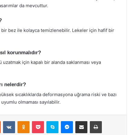
asarımlar da mevcuttur.
?
r bez ile kolayca temizlenebilir. Lekeler için hafif bir
asıl korunmalıdır?
ü uzatmak için kapalı bir alanda saklanması veya
ı nelerdir?
, yüksek sıcaklıklarda deformasyona uğrama riski ve bazı
 uyumlu olmaması sayılabilir.
st
Reddit
VKontakte
Odnoklassniki
Pocket
Skype
Messenger
E-Posta ile paylaş
Yazdır