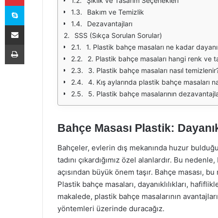
Şıklık ve Tasarım Seçenekleri
Skype
Bakım ve Temizlik
Dezavantajları
E-Posta ile paylaş
SSS (Sıkça Sorulan Sorular)
Yazdır
1. Plastik bahçe masaları ne kadar dayanık
2. Plastik bahçe masaları hangi renk ve 
3. Plastik bahçe masaları nasıl temizlenir
4. Kış aylarında plastik bahçe masaları na
5. Plastik bahçe masalarının dezavantajla
Bahçe Masası Plastik: Dayanıkl
Bahçeler, evlerin dış mekanında huzur bulduğ
tadını çıkardığımız özel alanlardır. Bu nedenle,
açısından büyük önem taşır. Bahçe masası, bu m
Plastik bahçe masaları, dayanıklılıkları, hafifli
makalede, plastik bahçe masalarının avantajları
yöntemleri üzerinde duracağız.