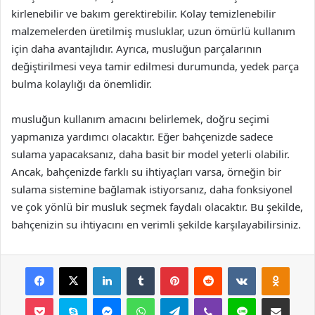
kirlenebilir ve bakım gerektirebilir. Kolay temizlenebilir
malzemelerden üretilmiş musluklar, uzun ömürlü kullanım
için daha avantajlıdır. Ayrıca, musluğun parçalarının
değiştirilmesi veya tamir edilmesi durumunda, yedek parça
bulma kolaylığı da önemlidir.
musluğun kullanım amacını belirlemek, doğru seçimi
yapmanıza yardımcı olacaktır. Eğer bahçenizde sadece
sulama yapacaksanız, daha basit bir model yeterli olabilir.
Ancak, bahçenizde farklı su ihtiyaçları varsa, örneğin bir
sulama sistemine bağlamak istiyorsanız, daha fonksiyonel
ve çok yönlü bir musluk seçmek faydalı olacaktır. Bu şekilde,
bahçenizin su ihtiyacını en verimli şekilde karşılayabilirsiniz.
Facebook
X
LinkedIn
Tumblr
Pinterest
Reddit
VKontakte
Odnok
Pocket
Skype
Messenger
WhatsApp
Telegram
Viber
Line
E-Posta ile payla