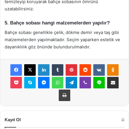
temizleyip koruyarak bahçe sobasının ömrünü
uzatabilirsiniz.
5. Bahçe sobası hangi malzemelerden yapılır?
Bahçe sobası genellikle çelik, dökme demir veya taş gibi
malzemelerden yapılmaktadır. Seçim yaparken estetik ve
dayanıklılık göz önünde bulundurulmalıdır.
Facebook
X
LinkedIn
Tumblr
Pinterest
Reddit
VKontakte
Odnok
Pocket
Skype
Messenger
WhatsApp
Telegram
Viber
Line
E-Posta ile payla
Yazdır
Kayıt Ol