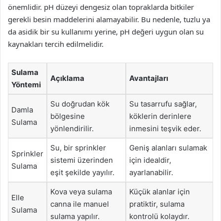
önemlidir. pH düzeyi dengesiz olan topraklarda bitkiler
gerekli besin maddelerini alamayabilir. Bu nedenle, tuzlu ya
da asidik bir su kullanımı yerine, pH değeri uygun olan su
kaynakları tercih edilmelidir.
Sulama
Açıklama
Avantajları
Yöntemi
Su doğrudan kök
Su tasarrufu sağlar,
Damla
bölgesine
köklerin derinlere
Sulama
yönlendirilir.
inmesini teşvik eder.
Su, bir sprinkler
Geniş alanları sulamak
Sprinkler
sistemi üzerinden
için idealdir,
Sulama
eşit şekilde yayılır.
ayarlanabilir.
Kova veya sulama
Küçük alanlar için
Elle
canna ile manuel
pratiktir, sulama
Sulama
sulama yapılır.
kontrolü kolaydır.