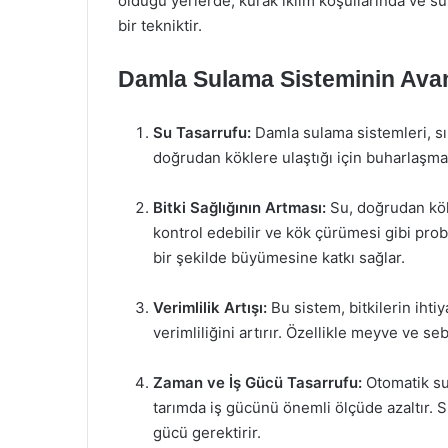
olduğu yerlerde, kurak iklim koşullarında ve sul
bir tekniktir.
Damla Sulama Sisteminin Avan
Su Tasarrufu:
Damla sulama sistemleri, sı
doğrudan köklere ulaştığı için buharlaşma 
Bitki Sağlığının Artması:
Su, doğrudan kök 
kontrol edebilir ve kök çürümesi gibi proble
bir şekilde büyümesine katkı sağlar.
Verimlilik Artışı:
Bu sistem, bitkilerin ihti
verimliliğini artırır. Özellikle meyve ve se
Zaman ve İş Gücü Tasarrufu:
Otomatik su
tarımda iş gücünü önemli ölçüde azaltır. S
gücü gerektirir.