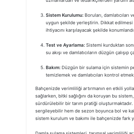
uzmanlardan ve tedarikçilerden yardım al
Sistem Kurulumu:
Boruları, damlatıcıları 
uygun şekilde yerleştirin. Dikkat edilmesi 
ihtiyacını karşılayacak şekilde konumlandır
Test ve Ayarlama:
Sistemi kurduktan sonra
su akışı ve damlatıcıların düzgün çalışıp ç
Bakım:
Düzgün bir sulama için sistemin pe
temizlemek ve damlatıcıları kontrol etmek,
Bahçenizde verimliliği artırmanın en etkili yoll
sağlarken, bitki sağlığını da koruyan bu sistem
sürdürülebilir bir tarım pratiği oluşturmaktadı
sergileyebilir hem de sezon boyunca bol ve kali
sistem kurulum ve bakımı ile bahçenizde fark
Damla sulama sistemleri, tarımsal verimliliği art