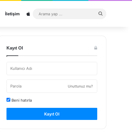
Sitemap
Arama
İletişim
yap
...
Kayıt Ol
Unuttunuz mu?
Beni hatırla
Kayıt Ol