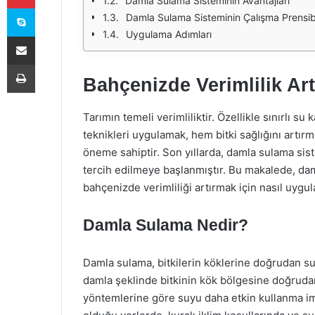
Damla Sulama Sisteminin Avantajları
Skype
Damla Sulama Sisteminin Çalışma Prensib
Uygulama Adımları
E-Posta ile paylaş
Yazdır
Bahçenizde Verimlilik Ar
Tarımın temeli verimliliktir. Özellikle sınırlı 
teknikleri uygulamak, hem bitki sağlığını artır
öneme sahiptir. Son yıllarda, damla sulama sist
tercih edilmeye başlanmıştır. Bu makalede, damla
bahçenizde verimliliği artırmak için nasıl uygu
Damla Sulama Nedir?
Damla sulama, bitkilerin köklerine doğrudan s
damla şeklinde bitkinin kök bölgesine doğrudan
yöntemlerine göre suyu daha etkin kullanma imka