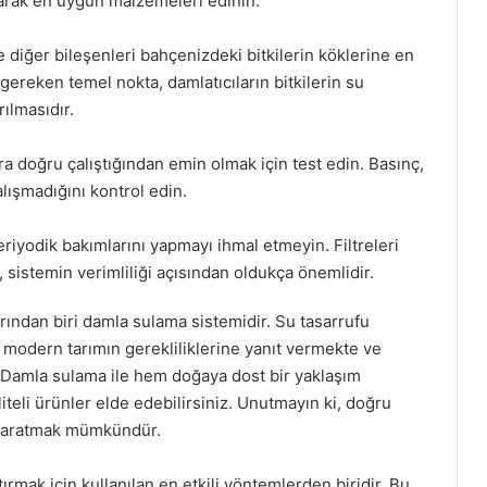
arak en uygun malzemeleri edinin.
ve diğer bileşenleri bahçenizdeki bitkilerin köklerine en
gereken temel nokta, damlatıcıların bitkilerin su
ılmasıdır.
 doğru çalıştığından emin olmak için test edin. Basınç,
alışmadığını kontrol edin.
riyodik bakımlarını yapmayı ihmal etmeyin. Filtreleri
 sistemin verimliliği açısından oldukça önemlidir.
arından biri damla sulama sistemidir. Su tasarrufu
, modern tarımın gerekliliklerine yanıt vermekte ve
r. Damla sulama ile hem doğaya dost bir yaklaşım
teli ürünler elde edebilirsiniz. Unutmayın ki, doğru
 yaratmak mümkündür.
ırmak için kullanılan en etkili yöntemlerden biridir. Bu