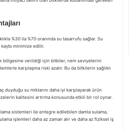
ama ihtiyacı belirli olan bitkilerde kullanılması gereken
tajları
klıkla %30 ila %70 oranında su tasarrufu sağlar. Su
kaybı minimize edilir.
bölgesine verildiği için bitkiler, nem seviyelerini
mlerle karşılaşma riski azalır. Bu da bitkilerin sağlıklı
yaç duyduğu su miktarını daha iyi karşılayarak ürün
bzelerin kalitesini artırma konusunda etkili bir rol oynar.
lama sistemleri ile entegre edilebilen damla sulama,
ulama işlemleri daha az zaman alır ve daha az fiziksel iş