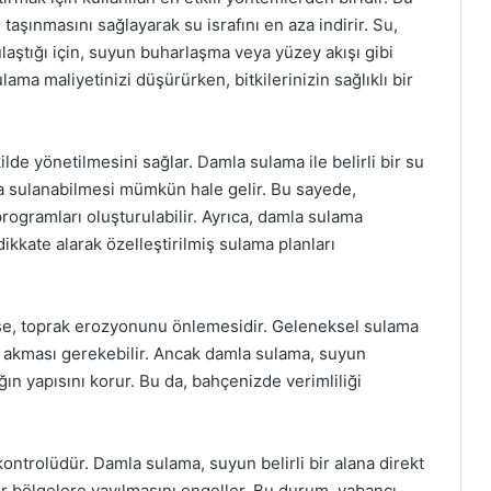
taşınmasını sağlayarak su israfını en aza indirir. Su,
laştığı için, suyun buharlaşma veya yüzey akışı gibi
ama maliyetinizi düşürürken, bitkilerinizin sağlıklı bir
ilde yönetilmesini sağlar. Damla sulama ile belirli bir su
ında sulanabilmesi mümkün hale gelir. Bu sayede,
ogramları oluşturulabilir. Ayrıca, damla sulama
ı dikkate alarak özelleştirilmiş sulama planları
 ise, toprak erozyonunu önlemesidir. Geleneksel sulama
n akması gerekebilir. Ancak damla sulama, suyun
n yapısını korur. Bu da, bahçenizde verimliliği
kontrolüdür. Damla sulama, suyun belirli bir alana direkt
er bölgelere yayılmasını engeller. Bu durum, yabancı