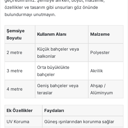
geçirebilirsiniz. Şemsiye alırken, boyut, malzeme,
özellikler ve tasarım gibi unsurları göz önünde
bulundurmayı unutmayın.
Şemsiye
Kullanım Alanı
Malzeme
Boyutu
Küçük bahçeler veya
2 metre
Polyester
balkonlar
Orta büyüklükte
3 metre
Akrilik
bahçeler
Geniş bahçeler veya
Ahşap /
4 metre
teraslar
Alüminyum
Ek Özellikler
Faydaları
UV Koruma
Güneş ışınlarından korunma sağlar