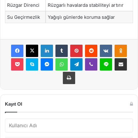
Rüzgar Direnci
Rüzgarlı havalarda stabiliteyi artırır
Su Geçirmezlik
Yağışlı günlerde koruma sağlar
Facebook
X
LinkedIn
Tumblr
Pinterest
Reddit
VKontakte
Odnok
Pocket
Skype
Messenger
WhatsApp
Telegram
Viber
Line
E-Posta ile payla
Yazdır
Kayıt Ol