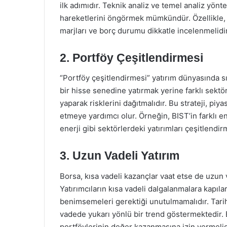
ilk adımıdır. Teknik analiz ve temel analiz yönt
hareketlerini öngörmek mümkündür. Özellikle, BI
marjları ve borç durumu dikkatle incelenmelidir
2. Portföy Çeşitlendirmesi
“Portföy çeşitlendirmesi” yatırım dünyasında sı
bir hisse senedine yatırmak yerine farklı sektör
yaparak risklerini dağıtmalıdır. Bu strateji, piy
etmeye yardımcı olur. Örneğin, BIST’in farklı en
enerji gibi sektörlerdeki yatırımları çeşitlendir
3. Uzun Vadeli Yatırım
Borsa, kısa vadeli kazançlar vaat etse de uzun v
Yatırımcıların kısa vadeli dalgalanmalara kapıla
benimsemeleri gerektiği unutulmamalıdır. Tarih
vadede yukarı yönlü bir trend göstermektedir. B
portföylerinin değer kazanmasına izin vermelid