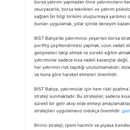
borsa yatırımı yapmadan önce yatırımcıların kend
okuryazarlık, borsa teknikleri ve yatırım psiko
sağlam bir bilgi birikimi oluşturmaya yardımcı ol
bunları uygulamak, yıllar içinde deneyim kazanar
BIST Bahçe’de yatırımınızı yeşerten borsa stratej
portföy çeşitlendirmesi yapmak, uzun vadeli d
gelişmeleri takip etmek ve sürekli eğitim almak g
yatırımcılar sadece kısa vadeli kazançlar değil,
her yatırımın risk taşıdığı unutulmamalıdır; dolay
ve buna göre hareket etmeleri önemlidir.
BIST Bahçe, yatırımcılar için hem riski azaltm
strateji sunmaktadır. Bu stratejiler, sadece k
sürekli bir gelir akışı elde etmeyi amaçlamaktad
stratejileri uygulamanız oldukça önemlidir.
gaz
Birinci strateji, işlem hacmini ve piyasa trendl