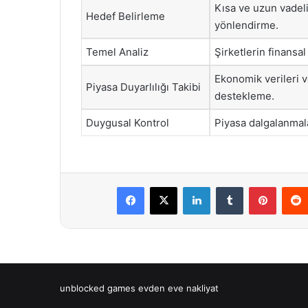
Kısa ve uzun vadeli 
Hedef Belirleme
yönlendirme.
Temel Analiz
Şirketlerin finansa
Ekonomik verileri v
Piyasa Duyarlılığı Takibi
destekleme.
Duygusal Kontrol
Piyasa dalgalanmalar
Facebook
X
LinkedIn
Tumblr
Pintere
unblocked games
evden eve nakliyat