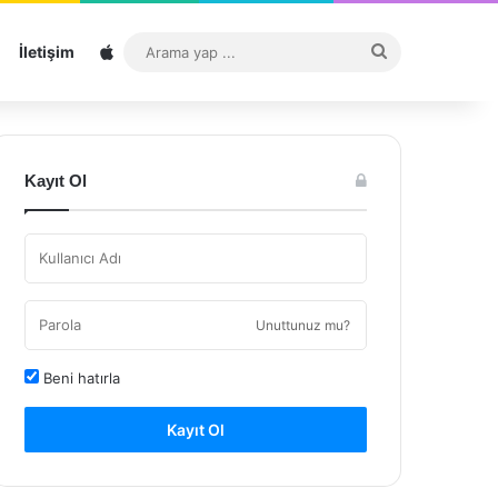
Sitemap
Arama
İletişim
yap
...
Kayıt Ol
Unuttunuz mu?
Beni hatırla
Kayıt Ol