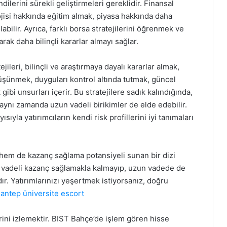
ilerini sürekli geliştirmeleri gereklidir. Finansal
lojisi hakkında eğitim almak, piyasa hakkında daha
abilir. Ayrıca, farklı borsa stratejilerini öğrenmek ve
ak daha bilinçli kararlar almayı sağlar.
ileri, bilinçli ve araştırmaya dayalı kararlar almak,
üşünmek, duyguları kontrol altında tutmak, güncel
ibi unsurları içerir. Bu stratejilere sadık kalındığında,
 aynı zamanda uzun vadeli birikimler de elde edebilir.
ısıyla yatırımcıların kendi risk profillerini iyi tanımaları
a hem de kazanç sağlama potansiyeli sunan bir dizi
ısa vadeli kazanç sağlamakla kalmayıp, uzun vadede de
ır. Yatırımlarınızı yeşertmek istiyorsanız, doğru
iantep üniversite escort
erini izlemektir. BIST Bahçe’de işlem gören hisse