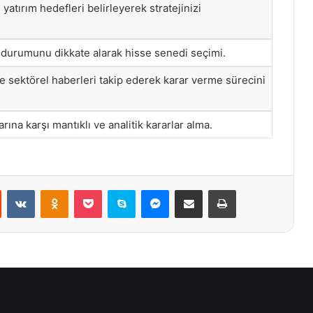
yatırım hedefleri belirleyerek stratejinizi
l durumunu dikkate alarak hisse senedi seçimi.
e sektörel haberleri takip ederek karar verme sürecini
ına karşı mantıklı ve analitik kararlar alma.
st
Reddit
VKontakte
Odnoklassniki
Pocket
Skype
Messenger
E-Posta ile paylaş
Yazdır