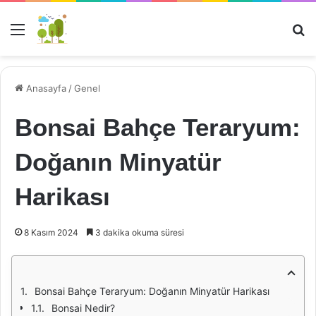
Menü
Ar
Anasayfa
/
Genel
Bonsai Bahçe Teraryum:
Doğanın Minyatür
Harikası
8 Kasım 2024
3 dakika okuma süresi
Bonsai Bahçe Teraryum: Doğanın Minyatür Harikası
Bonsai Nedir?