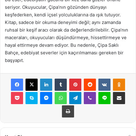
seriyor. Okuyucular, Çipa’nın gözünden dünyayı
keşfederken, kendi içsel yolculuklarına da ışık tutuyor.
Kitap, sadece bir okuma deneyimi değil; aynı zamanda
ruhsal bir keşif aracı olarak da değerlendirilebilir. Çipa’nın
maceraları, okuyucuları düşündürmeye, hissettirmeye ve
hayal ettirmeye devam ediyor. Bu nedenle, Çipa Saklı
Bahçe, edebiyat severler için kaçırılmaması gereken bir
başyapıt.
Facebook
X
LinkedIn
Tumblr
Pinterest
Reddit
VKontakte
Odnok
Pocket
Skype
Messenger
WhatsApp
Telegram
Viber
Line
E-Posta ile payla
Yazdır