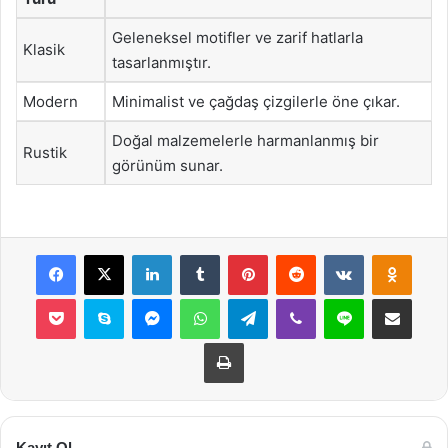
Geleneksel motifler ve zarif hatlarla
Klasik
tasarlanmıştır.
Modern
Minimalist ve çağdaş çizgilerle öne çıkar.
Doğal malzemelerle harmanlanmış bir
Rustik
görünüm sunar.
Facebook
X
LinkedIn
Tumblr
Pinterest
Reddit
VKontakte
Odnok
Pocket
Skype
Messenger
WhatsApp
Telegram
Viber
Line
E-Posta ile payla
Yazdır
Kayıt Ol